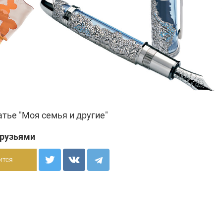
атье "
Моя семья и другие"
друзьями
ится