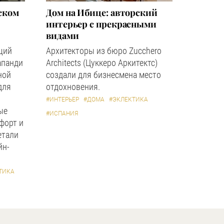
ском
Дом на Ибице: авторский
интерьер с прекрасными
видами
щий
Архитекторы из бюро Zucchero
апанди
Architects (Цуккеро Аркитектс)
ной
создали для бизнесмена место
для
отдохновения.
#ИНТЕРЬЕР
#ДОМА
#ЭКЛЕКТИКА
ые
#ИСПАНИЯ
форт и
етали
йн-
ТИКА