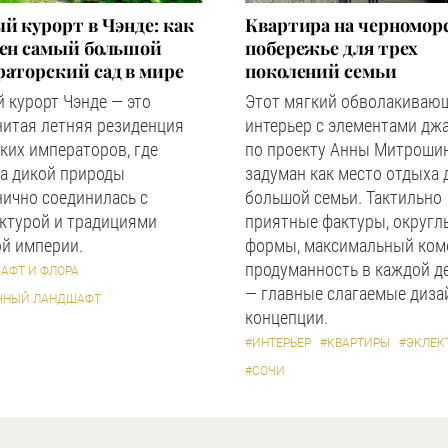
й курорт в Чэнде: как
Квартира на черномор
оен самый большой
побережье для трех
аторский сад в мире
поколений семьи
 курорт Чэнде — это
Этот мягкий обволакиваю
нитая летняя резиденция
интерьер с элементами дж
ких императоров, где
по проекту Анны Митроши
а дикой природы
задуман как место отдыха 
ично соединилась с
большой семьи. Тактильно
ктурой и традициями
приятные фактуры, округл
й империи.
формы, максимальный ком
продуманность в каждой д
АФТ И ФЛОРА
— главные слагаемые диза
ЧНЫЙ ЛАНДШАФТ
концепции.
#ИНТЕРЬЕР
#КВАРТИРЫ
#ЭКЛЕК
#СОЧИ