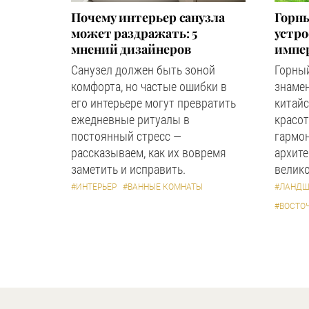
Почему интерьер санузла
Горны
может раздражать: 5
устр
мнений дизайнеров
импер
Санузел должен быть зоной
Горный
комфорта, но частые ошибки в
знаме
его интерьере могут превратить
китайс
ежедневные ритуалы в
красот
постоянный стресс —
гармон
рассказываем, как их вовремя
архите
заметить и исправить.
велико
#ИНТЕРЬЕР
#ВАННЫЕ КОМНАТЫ
#ЛАНДШ
#ВОСТО