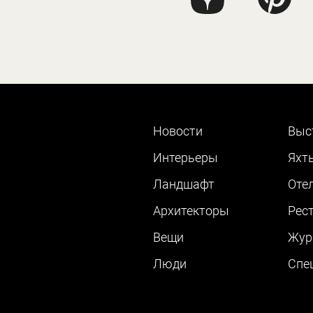
Новости
Выс
Интерьеры
Яхт
Ландшафт
Оте
Архитекторы
Рес
Вещи
Жур
Люди
Cпе