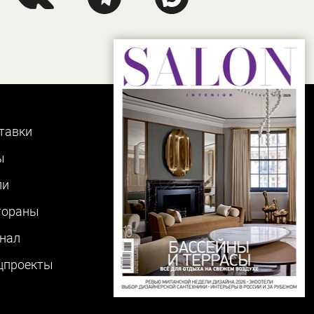
тавки
ы
ли
тораны
нал
цпроекты