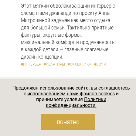
Этот мягкий обволакивающий интерьер с
элементами джапанди по проекту Анны
Митрошиной задуман как место отдыха
для большой семьи. Тактильно приятные
фактуры, округлые формы,
максимальный комфорт и продуманность
в каждой детали — главные слагаемые
дизайн-концепции.
#ИНТЕРЬЕР
#КВАРТИРЫ
#ЭКЛЕКТИКА
#СОЧИ
Продолжая использование сайта, вы соглашаетесь
Подпишитесь на рассылку
Salon
c
использованием нами файлов cookies
и
принимаете условия
Политики
Interior
конфиденциальности.
и получайте новости и аналитику
для архитекторов и дизайнеров
ПОНЯТНО
интерьера!