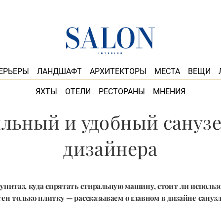
ЕРЬЕРЫ
ЛАНДШАФТ
АРХИТЕКТОРЫ
МЕСТА
ВЕЩИ
ЯХТЫ
ОТЕЛИ
РЕСТОРАНЫ
МНЕНИЯ
льный и удобный санузе
дизайнера
унитаз, куда спрятать стиральную машину, стоит ли использ
тен только плитку — рассказываем о главном в дизайне санузл