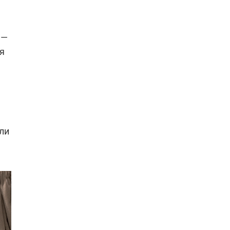
 —
я
а
ли