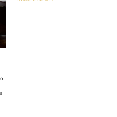
го
на