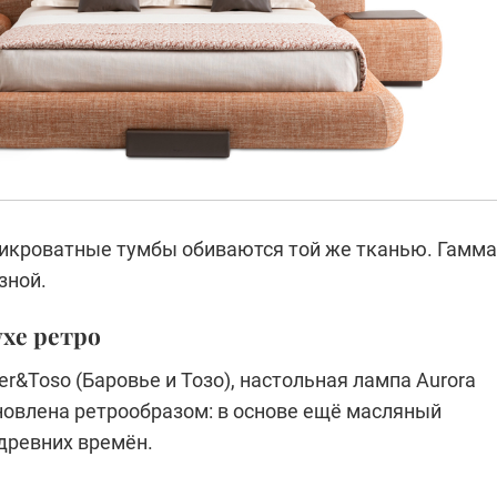
икроватные тумбы обиваются той же тканью. Гамма
зной.
ухе ретро
er&Toso (Баровье и Тозо), настольная лампа Aurora
хновлена ретрообразом: в основе ещё масляный
древних времён.