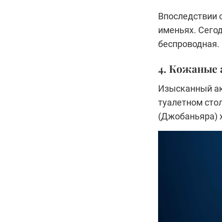
Впоследствии 
именьях. Сегод
беспроводная.
4. Кожаные 
Изысканный ак
туалетном стол
(Джобаньяра) x