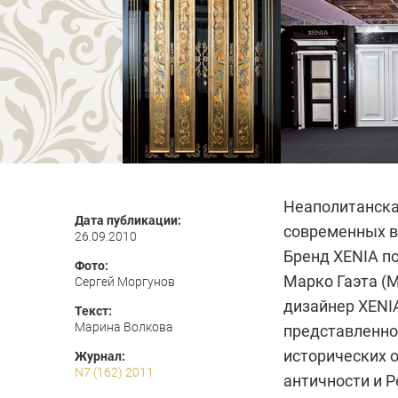
Неаполитанска
Дата публикации:
современных 
26.09.2010
Бренд XENIA п
Фото:
Марко Гаэта (M
Сергей Моргунов
дизайнер XENI
Текст:
Марина Волкова
представленно
исторических о
Журнал:
N7 (162) 2011
античности и 