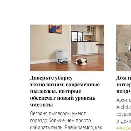
Доверьте уборку
Дом н
технологиям: современные
инте
пылесосы, которые
вида
обеспечат новый уровень
Архите
чистоты
Archit
Сегодня пылесосы умеют
создал
гораздо больше, чем просто
отдохн
собирать пыль. Разбираемся, как
#ИНТЕР