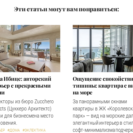
Эти статьи могут вам понравиться:
а Ибице: авторский
Ощущение спокойстви
рьер с прекрасными
тишины: квартира с в
ми
на море
кторы из бюро Zucchero
За панорамными окнами
ects (Цуккеро Аркитектс)
квартиры в ЖК «Королевс
и для бизнесмена место
парк» — вид на морские дал
овения.
элегантный интерьер в сти
софт-минимализма подчерк
ЬЕР
#ДОМА
#ЭКЛЕКТИКА