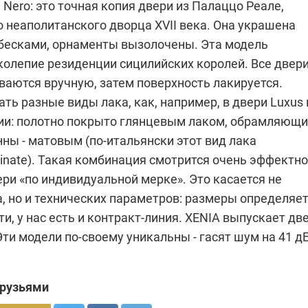
 Nero: это точная копия двери из Палаццо Реале,
 неаполитанского дворца XVII века. Она украшена
есками, орнаменты вызолочены. Эта модель
колепие резиденции сицилийских королей. Все двер
ваются вручную, затем поверхность лакируется.
ть разные виды лака, как, например, в двери Luxus 
ии: полотно покрыто глянцевым лаком, обрамляющ
ны - матовым (по-итальянски этот вид лака
inate). Такая комбинация смотрится очень эффектно
ри «по индивидуальной мерке». Это касается не
, но и технических параметров: размеры определяе
ти, у нас есть и контракт-линия. XENIA выпускает дв
Эти модели по-своему уникальны - гасят шум на 41 дБ
друзьями