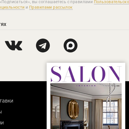
«Подписаться», вы соглашаетеcь с правилами
Пользовательско
нциальности
и
Правилами рассылок
тях
тавки
ы
ли