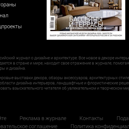
тораны
нал
цпроекты
сийский журнал о дизайне и архитектуре. Все новое в декоре интерь
дается в стране и мире, находит свое отражение в журнале, помогая
ры и дизайна.
ировые выставки декора, обзоры аксессуаров, архитектурных стиле
области дизайна интерьеров, ландшафтные и флористические реше
ать взыскательного читателя об увлекательном и творческом мир
йте
Реклама в журнале
Контакты
Пода
вательское соглашение
Политика конфиденциа