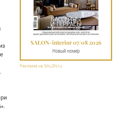
и
SALON-interior 07/08 2026
из
Новый номер
ие
Реклама на SALON.ru
.
т
ери
».