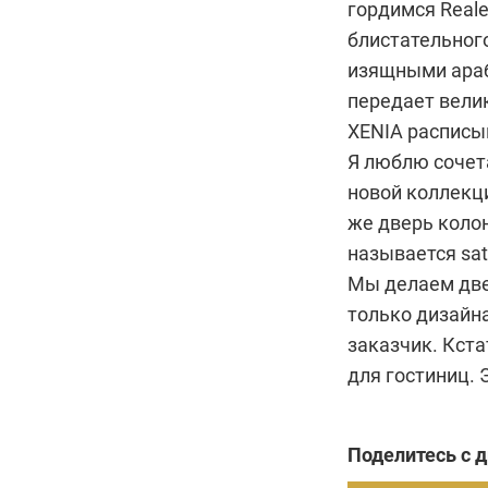
гордимся Reale
блистательного
изящными араб
передает вели
XENIA расписы
Я люблю сочета
новой коллекц
же дверь колон
называется sat
Мы делаем две
только дизайна
заказчик. Кста
для гостиниц. 
Поделитесь с 