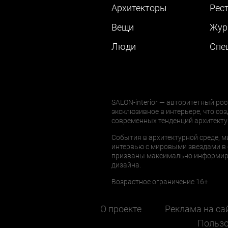
Архитекторы
Рес
Вещи
Жур
Люди
Cпе
SALON-interior — авторитетный рос
эксклюзивное в интерьере, что соз
современных тенденций архитекту
События в архитектурной среде, м
интервью с мировыми звездами в 
призваны максимально информиров
дизайна.
Возрастное ограничение 16+
О проекте
Реклама на са
Пользо