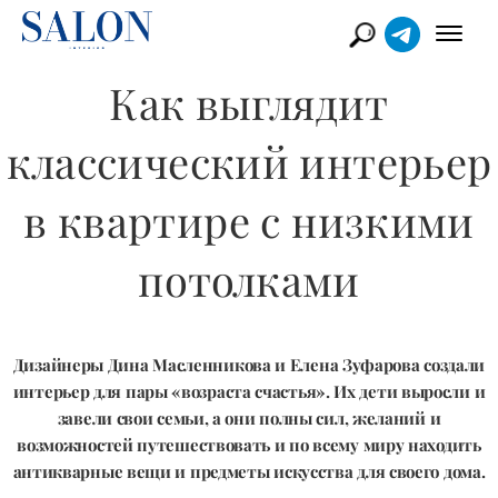
Как выглядит
классический интерьер
в квартире с низкими
потолками
Дизайнеры Дина Масленникова и Елена Зуфарова создали
интерьер для пары «возраста счастья». Их дети выросли и
завели свои семьи, а они полны сил, желаний и
возможностей путешествовать и по всему миру находить
антикварные вещи и предметы искусства для своего дома.