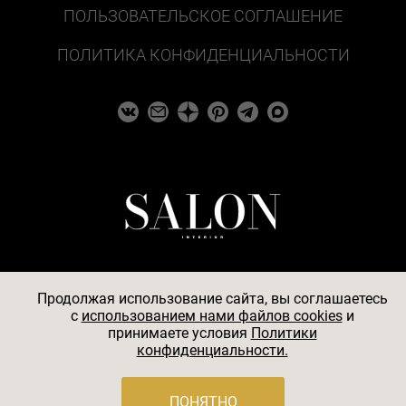
ПОЛЬЗОВАТЕЛЬСКОЕ СОГЛАШЕНИЕ
ПОЛИТИКА КОНФИДЕНЦИАЛЬНОСТИ
Продолжая использование сайта, вы соглашаетесь
c
использованием нами файлов cookies
и
© 2026
принимаете условия
Политики
конфиденциальности.
АО «БКМ», ОГРН 1027739494584, ИНН 7705056238,
127018, Москва, ул. Полковая, д. 3, стр. 4, помещение I,
комн. 23
ПОНЯТНО