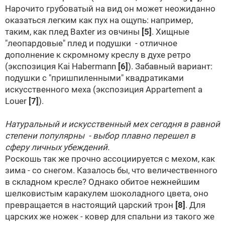
Нарочито грубоватый на вид он может неожиданно
оказаться легким как пух на ощупь: например,
таким, как плед
Baxter
из овчины
[5]
. Хищные
"леопардовые" плед и подушки - отличное
дополнение к скромному креслу в духе ретро
(экспозиция Kai Habermann
[6]
). Забавный вариант:
подушки с "пришпиленными" квадратиками
искусственного меха (экспозиция Appartement a
Louer
[7]
).
Натуральный и искусственный мех сегодня в равной
степени популярны - выбор плавно перешел в
сферу личных убеждений.
Роскошь так же прочно ассоциируется с мехом, как
зима - со снегом. Казалось бы, что величественного
в складном кресле? Однако обитое нежнейшим
шелковистым каракулем шоколадного цвета, оно
превращается в настоящий царский трон
[8]
. Для
царских же ножек - ковер для спальни из такого же