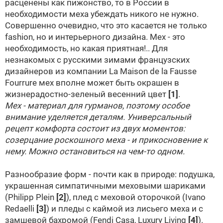
расценены как пижонство, то в России в
необходимости меха убеждать никого не нужно.
Совершенно очевидно, что это касается не только
fashion, но и интерьерного дизайна. Мех - это
необходимость, но какая приятная!..
Для
незнакомых с русскими зимами французских
дизайнеров из компании La Maison de la Fausse
Fourrure мех вполне может быть окрашен в
жизнерадостно-зеленый весенний цвет
[1]
.
Мех - материал для гурманов, поэтому особое
внимание уделяется деталям. Универсальный
рецепт комфорта состоит из двух моментов:
созерцание роскошного меха - и прикосновение к
нему. Можно остановиться на чем-то одном.
Разнообразие форм - почти как в природе: подушка,
украшенная симпатичными меховыми шариками
(Philipp Plein
[2]
), плед с меховой оторочкой (Ivano
Redaelli
[3]
) и пледы с каймой из лисьего меха и с
замшевой бахромой (
Fendi Casa
, Luxury Living
[4]
).