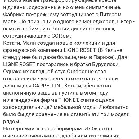
У COR'а новые трансформирующиеся кресла
и диваны, сдержанные, но очень симпатичные.
Фабрика по-прежнему сотрудничает с Питером
Мали. По признанию одного из менеджеров, Питер -
самый любимый в России дизайнер из всех,
сотрудничающих с COR'ом.
Кстати, Мали создал новые коллекции и для
французской компании LIGNE ROSET. (В Кельне
стенд у нее был даже больше, чем в Париже). Для
LIGNE ROSET постарались и братья Буруллеки.
Однако их складной стул Outdoor не стал
откровением - уж очень похоже на то, что они
делали для CAPPELLINI. Кстати, абсолютно
аналогичную вещь выпустила в этом году
и легендарная фирма THONET, считающаяся
законодательницей мебельной моды. Любопытно
было бы для сравнения выставить эти три модели
рядом.
Но вернемся к трансформерам. Их было на
выставке очень много, удобных и хитроумных.