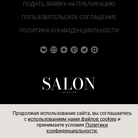
ПОДАТЬ ЗАЯВКУ НА ПУБЛИКАЦИЮ
ПОЛЬЗОВАТЕЛЬСКОЕ СОГЛАШЕНИЕ
ПОЛИТИКА КОНФИДЕНЦИАЛЬНОСТИ
Продолжая использование сайта, вы соглашаетесь
c
использованием нами файлов cookies
и
© 2026
принимаете условия
Политики
конфиденциальности.
АО «БКМ», ОГРН 1027739494584, ИНН 7705056238,