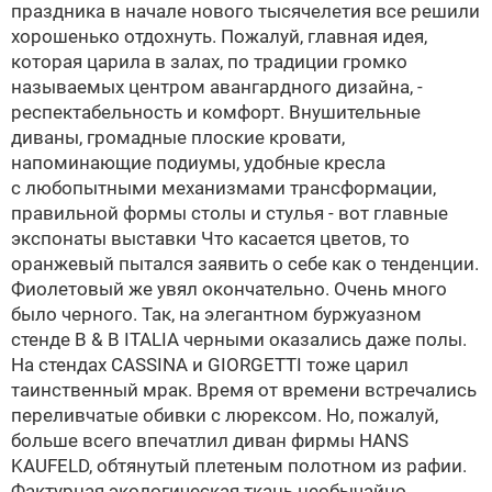
праздника в начале нового тысячелетия все решили
хорошенько отдохнуть. Пожалуй, главная идея,
которая царила в залах, по традиции громко
называемых центром авангардного дизайна, -
респектабельность и комфорт. Внушительные
диваны, громадные плоские кровати,
напоминающие подиумы, удобные кресла
с любопытными механизмами трансформации,
правильной формы столы и стулья - вот главные
экспонаты выставки
Что касается цветов, то
оранжевый пытался заявить о себе как о тенденции.
Фиолетовый же увял окончательно. Очень много
было черного. Так, на элегантном буржуазном
стенде B & B ITALIA черными оказались даже полы.
На стендах CASSINA и GIORGETTI тоже царил
таинственный мрак. Время от времени встречались
переливчатые обивки с люрексом. Но, пожалуй,
больше всего впечатлил диван фирмы HANS
KAUFELD, обтянутый плетеным полотном из рафии.
Фактурная экологическая ткань необычайно