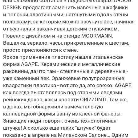
или блаженно болтался в подвесных шарах. DROOG
DESIGN предлагает заменить извечные шкафчики
и полочки эластичными, натянутыми вдоль стены
полосками, за которые можно засунуть все, начиная
от журнала и заканчивая детским стульчиком.
Повеяло дизайном и на стенде MOORMANN.
Вешалка, зеркало, часы, прикрепленные к шестам,
просто прислоняются к стене.
Яркое применение пластику нашла итальянская
фирма
AGAPE
. Керамические и металлические
раковины, да что там - стеклянные и деревянные -
уже каменный век. Оранжевые полупрозрачные
квадратики пластика - вот это да, это свежо.
AGAPE
как всегда выставлялась под старыми сводами
рейнских доков, как и кровати ORIZZONTI. Там же,
в доках, мы обнаружили замечательную
каплевидной формы ванну из клееной фанеры.
Знающие люди говорят, очень технологичная
штучка! А сколько еще таких "штучек" будет
показано в апреле на Миланском Салоне... Одним