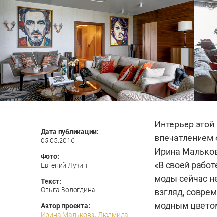
Интерьер этой
Дата публикации:
впечатлением 
05.05.2016
Ирина Мальков
Фото:
«В своей работ
Евгений Лучин
моды сейчас не
Текст:
Ольга Вологдина
взгляд, соврем
модным цветом,
Автор проекта:
Ирина Малькова
,
Людмила