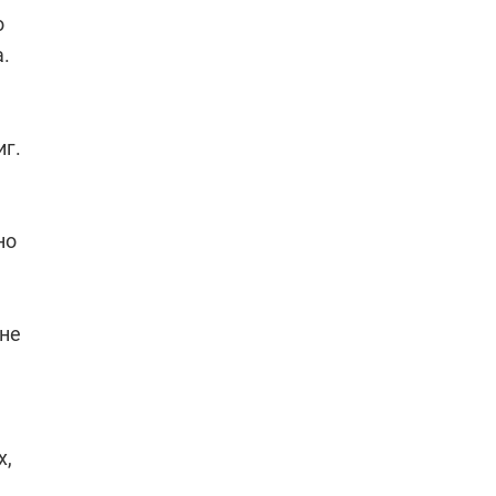
о
.
иг.
но
не
х,