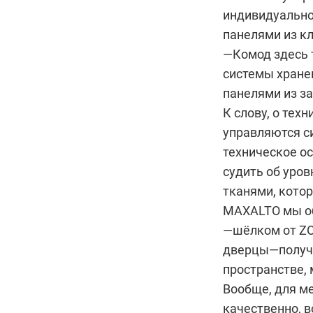
индивидуальном
панелями из кл
—Комод здесь 
системы хране
панелями из з
К слову, о тех
управляются с
техническое о
судить об уров
тканями, кото
MAXALTO мы об
—шёлком от ZO
дверцы—получи
пространстве,
Вообще, для ме
качественно, 