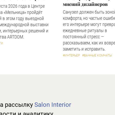
мнений дизайнеров
уста 2026 года в Центре
Санузел должен быть зоно
а «Мельница» пройдёт
комфорта, но частые ошибк
 в этом году выездной
его интерьере могут превр
 международной выставки
ежедневные ритуалы в
, интерьерных решений и
постоянный стресс —
ства ARTDOM.
рассказываем, как их вовр
ТИ
заметить и исправить.
#ИНТЕРЬЕР
#ВАННЫЕ КОМНАТЫ
а рассылку
Salon Interior
вости и аналитику