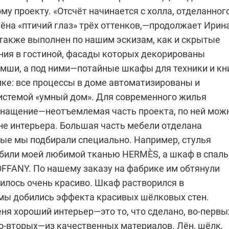
у проекту. «Отсчёт начинается с холла, отделанног
ёна «птичий глаз» трёх оттенков,—продолжает Ирина
также выполнен по нашим эскизам, как и скрытые
ния в гостиной, фасады которых декорированы
амши, а под ними—потайные шкафы для техники и кн
нике: все процессы в доме автоматизированы и
истемой «умный дом». Для современного жилья
снащение—неотъемлемая часть проекта, по ней мож
не интерьера. Большая часть мебели отделана
рые мы подбирали специально. Например, стулья
или моей любимой тканью HERMÈS, а шкаф в спаль
FFANY. По нашему заказу на фабрике им обтянули
лось очень красиво. Шкаф растворился в
 мы добились эффекта красивых шёлковых стен.
ня хороший интерьер—это то, что сделано, во-первы
во-вторых—из качественных материалов. Лён, шёлк,