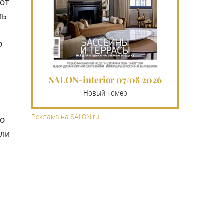
тот
ль
о
SALON-interior 07/08 2026
Новый номер
Реклама на SALON.ru
то
или
и