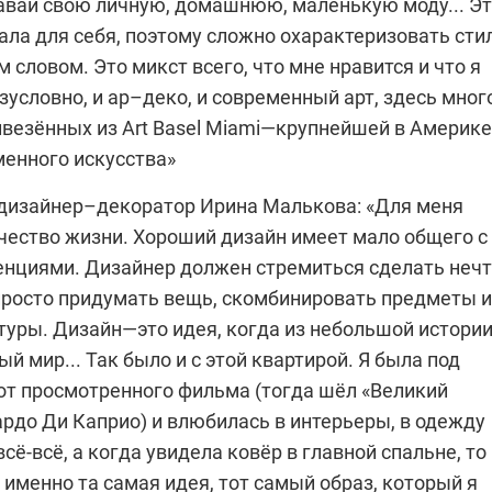
давай свою личную, домашнюю, маленькую моду... Э
ала для себя, поэтому сложно охарактеризовать сти
 словом. Это микст всего, что мне нравится и что я
зусловно, и ар–деко, и современный арт, здесь мног
ивезённых из Аrt Basel Miami—крупнейшей в Америке
менного искусства»
дизайнер–декоратор Ирина Малькова: «Для меня
чество жизни. Хороший дизайн имеет мало общего с
нциями. Дизайнер должен стремиться сделать неч
просто придумать вещь, скомбинировать предметы 
туры. Дизайн—это идея, когда из небольшой истори
й мир... Так было и с этой квартирой. Я была под
от просмотренного фильма (тогда шёл «Великий
ардо Ди Каприо) и влюбилась в интерьеры, в одежду
всё-всё, а когда увидела ковёр в главной спальне, то
о именно та самая идея, тот самый образ, который я