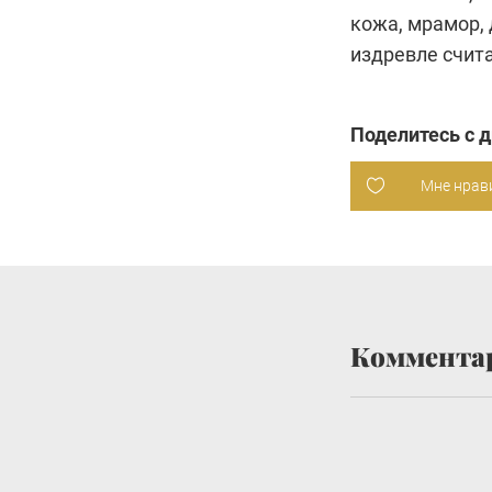
кожа, мрамор, 
издревле счит
Поделитесь с 
Мне нрав
Коммента