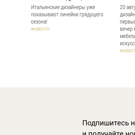
Итальянские дизайнеры уже
20 авг
показывают линейки грядущего
дизайн
сезона!
первый
вечер
#НОВОСТИ
мебели
искус
#НОВОС
Подпишитесь н
и получайте но