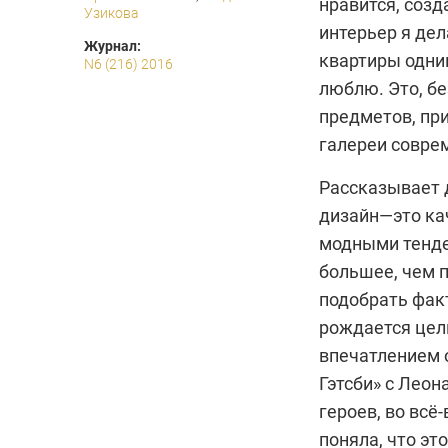
нравится, соз
Узикова
интерьер я дел
Журнал:
квартиры одним
N6 (216) 2016
люблю. Это, бе
предметов, пр
галереи совре
Рассказывает 
дизайн—это ка
модными тенде
большее, чем 
подобрать фак
рождается целы
впечатлением 
Гэтсби» с Леон
героев, во всё-
поняла, что эт