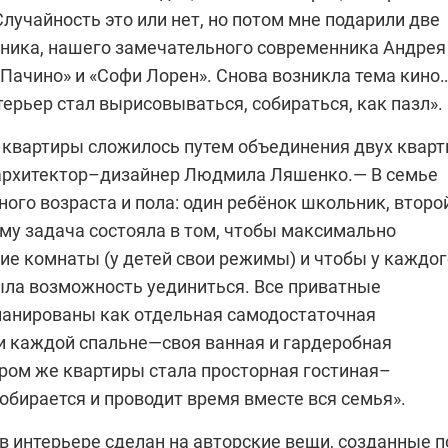
Случайность это или нет, но потом мне подарили две
ника, нашего замечательного современника Андрея
Пачино» и «Софи Лорен». Снова возникла тема кино
ерьер стал вырисовываться, собираться, как пазл».
 квартиры сложилось путем объединения двух кварт
архитектор–дизайнер Людмила Ляшенко.— В семье
ного возраста и пола: один ребёнок школьник, втор
му задача состояла в том, чтобы максимально
ие комнаты (у детей свои режимы) и чтобы у каждог
ыла возможность уединиться. Все приватные
анированы как отдельная самодостаточная
ри каждой спальне—своя ванная и гардеробная
ром же квартиры стала просторная гостиная–
собирается и проводит время вместе вся семья».
в интерьере сделан на авторские вещи, созданные п