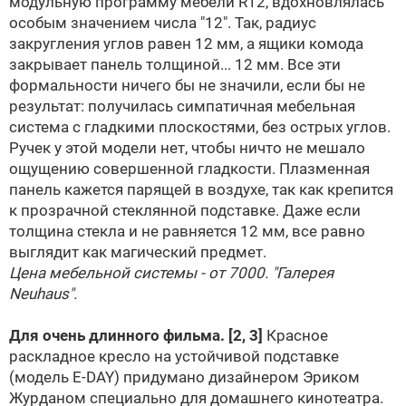
модульную программу мебели R12, вдохновлялась
особым значением числа "12". Так, радиус
закругления углов равен 12 мм, а ящики комода
закрывает панель толщиной... 12 мм. Все эти
формальности ничего бы не значили, если бы не
результат: получилась симпатичная мебельная
система с гладкими плоскостями, без острых углов.
Ручек у этой модели нет, чтобы ничто не мешало
ощущению совершенной гладкости. Плазменная
панель кажется парящей в воздухе, так как крепится
к прозрачной стеклянной подставке. Даже если
толщина стекла и не равняется 12 мм, все равно
выглядит как магический предмет.
Цена мебельной системы - от 7000. "Галерея
Neuhaus".
Для очень длинного фильма.
[2, 3]
Красное
раскладное кресло на устойчивой подставке
(модель E-DAY) придумано дизайнером Эриком
Журданом специально для домашнего кинотеатра.