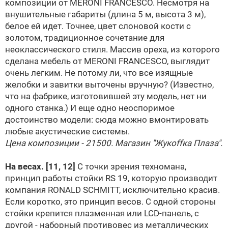
композиции от MERONI FRANCESCO. Несмотря на
внушительные габариты (длина 5 м, высота 3 м),
белое ей идет. Точнее, цвет слоновой кости с
золотом, традиционное сочетание для
неоклассического стиля. Массив ореха, из которого
сделана мебель от MERONI FRANCESCO, выглядит
очень легким. Не потому ли, что все изящные
желобки и завитки выточены вручную? (Известно,
что на фабрике, изготовившей эту модель, нет ни
одного станка.) И еще одно неоспоримое
достоинство модели: сюда можно вмонтировать
любые акустические системы.
Цена композиции - 21500. Магазин "Жукоffка Плаза".
На весах.
[11, 12]
С точки зрения техномана,
принцип работы стойки RS 19, которую производит
компания RONALD SСHMITT, исключительно красив.
Если коротко, это принцип весов. С одной стороны
стойки крепится плазменная или LCD-панель, с
другой - наборный противовес из металлических