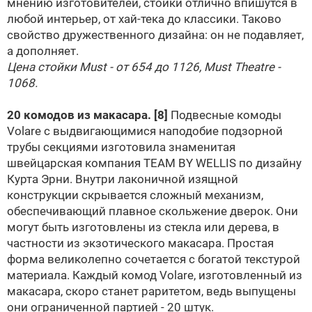
мнению изготовителей, стойки отлично впишутся в
любой интерьер, от хай-тека до классики. Таково
свойство дружественного дизайна: он не подавляет,
а дополняет.
Цена стойки Must - от 654 до 1126, Must Theatre -
1068.
20 комодов из макасара.
[8]
Подвесные комоды
Volare с выдвигающимися наподобие подзорной
трубы секциями изготовила знаменитая
швейцарская компания TEAM BY WELLIS по дизайну
Курта Эрни. Внутри лаконичной изящной
конструкции скрывается сложный механизм,
обеспечивающий плавное скольжение дверок. Они
могут быть изготовлены из стекла или дерева, в
частности из экзотического макасара. Простая
форма великолепно сочетается с богатой текстурой
материала. Каждый комод Volare, изготовленный из
макасара, скоро станет раритетом, ведь выпущены
они ограниченной партией - 20 штук.