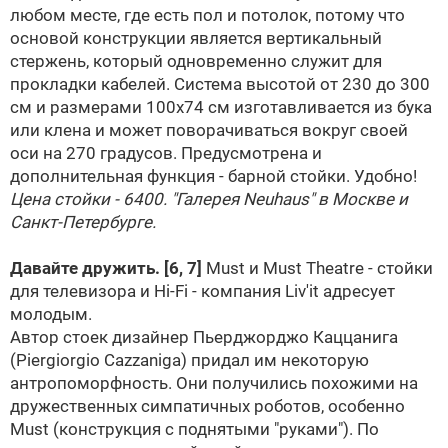
любом месте, где есть пол и потолок, потому что
основой конструкции является вертикальный
стержень, который одновременно служит для
прокладки кабелей. Система высотой от 230 до 300
см и размерами 100х74 см изготавливается из бука
или клена и может поворачиваться вокруг своей
оси на 270 градусов. Предусмотрена и
дополнительная функция - барной стойки. Удобно!
Цена стойки - 6400. "Галерея Neuhaus" в Москве и
Санкт-Петербурге.
Давайте дружить.
[6, 7]
Must и Must Theatre - стойки
для телевизора и Hi-Fi - компания Liv'it адресует
молодым.
Автор стоек дизайнер Пьерджорджо Каццанига
(Piergiorgio Cazzaniga) придал им некоторую
антропоморфность. Они получились похожими на
дружественных симпатичных роботов, особенно
Must (конструкция с поднятыми "руками"). По