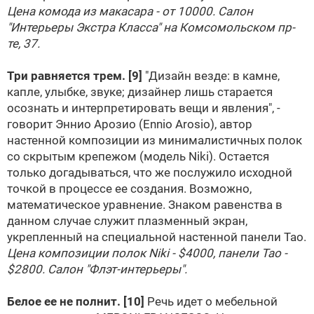
Цена комода из макасара - от 10000. Салон
"Интерьеры Экстра Класса" на Комсомольском пр-
те, 37.
Три равняется трем.
[9]
"Дизайн везде: в камне,
капле, улыбке, звуке; дизайнер лишь старается
осознать и интерпретировать вещи и явления", -
говорит Эннио Арозио (Ennio Arosio), автор
настенной композиции из минималистичных полок
со скрытым крепежом (модель Niki). Остается
только догадываться, что же послужило исходной
точкой в процессе ее создания. Возможно,
математическое уравнение. Знаком равенства в
данном случае служит плазменный экран,
укрепленный на специальной настенной панели Tao.
Цена композиции полок Niki - $4000, панели Tao -
$2800. Салон "Флэт-интерьеры".
Белое ее не полнит.
[10]
Речь идет о мебельной