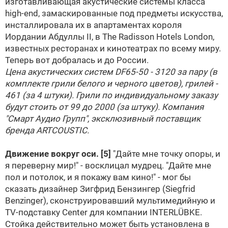
изготавливающая акустические системы класса
high-end, замаскированные под предметы искусства,
инсталлировала их в апартаментах короля
Иордании Абдуллы II, в The Radisson Hotels London,
известных ресторанах и кинотеатрах по всему миру.
Теперь вот добралась и до России.
Цена акустических систем DF65-50 - 3120 за пару (в
комплекте грили белого и черного цветов), грилей -
461 (за 4 штуки). Грили по индивидуальному заказу
будут стоить от 99 до 2000 (за штуку). Компания
"Смарт Аудио Групп", эксклюзивный поставщик
бренда ARTCOUSTIC.
Движение вокруг оси.
[5]
"Дайте мне точку опоры, и
я переверну мир!" - восклицал мудрец. "Дайте мне
пол и потолок, и я покажу вам кино!" - мог бы
сказать дизайнер Зигфрид Бензингер (Siegfrid
Benzinger), сконструировавший мультимедийную и
TV-подставку Center для компании INTERLÜBKE.
Стойка действительно может быть установлена в