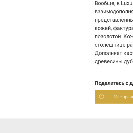
Вообще, в Luxu
взаимодополня
представленных
кожей, фактур
позолотой. Ко
столешнице раб
Дополняет кар
древесины дуб
Поделитесь с 
Мне нрав