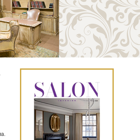
д
ла.