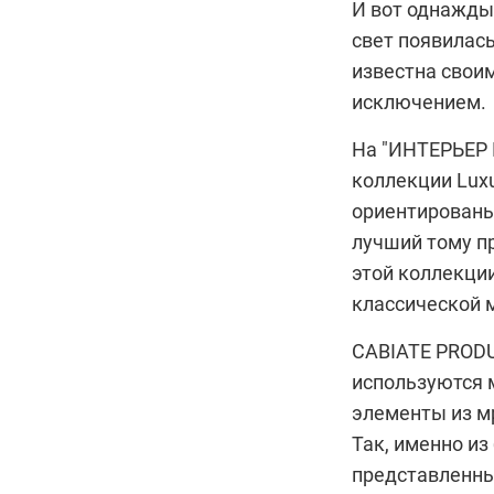
И вот однажды,
свет появилас
известна свои
исключением.
На "ИНТЕРЬЕР 
коллекции Luxu
ориентированы 
лучший тому п
этой коллекци
классической 
CABIATE PRODU
используются м
элементы из м
Так, именно из
представленный