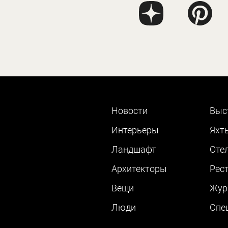
Новости
Выс
Интерьеры
Яхт
Ландшафт
Оте
Архитекторы
Рес
Вещи
Жур
Люди
Cпе