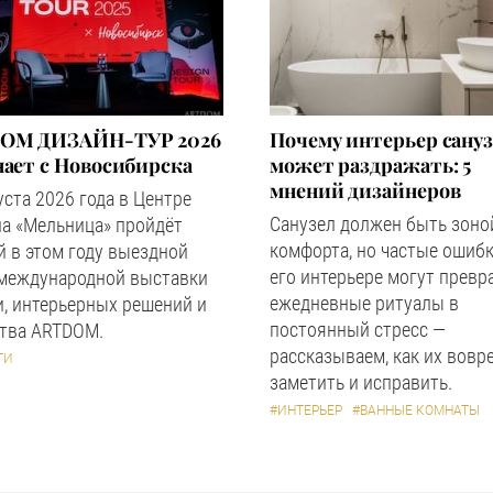
OM ДИЗАЙН-ТУР 2026
Почему интерьер сану
ает с Новосибирска
может раздражать: 5
мнений дизайнеров
уста 2026 года в Центре
Санузел должен быть зоно
а «Мельница» пройдёт
комфорта, но частые ошибк
 в этом году выездной
его интерьере могут превр
 международной выставки
ежедневные ритуалы в
, интерьерных решений и
постоянный стресс —
ства ARTDOM.
рассказываем, как их вовр
ТИ
заметить и исправить.
#ИНТЕРЬЕР
#ВАННЫЕ КОМНАТЫ