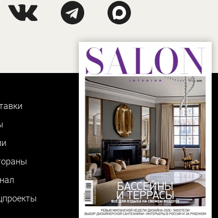
тавки
ы
ли
тораны
нал
цпроекты