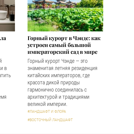
зла
Горный курорт в Чэнде: как
устроен самый большой
императорский сад в мире
й
Горный курорт Чэнде — это
и в
знаменитая летняя резиденция
атить
китайских императоров, где
красота дикой природы
гармонично соединилась с
емя
архитектурой и традициями
великой империи.
#ЛАНДШАФТ И ФЛОРА
#ВОСТОЧНЫЙ ЛАНДШАФТ