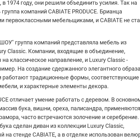
 в 1974 году, они решили объединить усилия. Так на
ь группа компаний CABIATE PRODUCE. Брианца
ми первоклассными мебельщиками, и CABIATE не ст
ШОУ" группа компаний представляла мебель из
ry Classic. Компании, входящие в объединение,
на классическое направление, и Luxury Classic -
ример. На создание сдержанного элегантного образ
и работают традиционные формы, соответствующие
мебели, и характерные элементы декора.
CE отличает умение работать с деревом. В основно
ассив бука, вишни, ореха, палисандра, применяютс
рамора, часто встречаются золочение и серебрение.
 бука сделан диван из коллекции Luxury Classic,
 на стенде CABIATE, а в отделке использован велюр