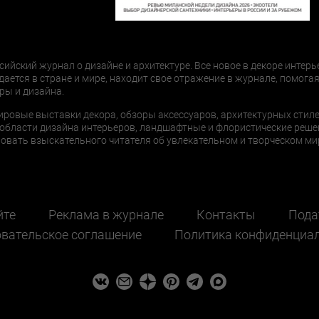
сийский журнал о дизайне и архитектуре. Все новое в декоре интерь
дается в стране и мире, находит свое отражение в журнале, помогая
ры и дизайна.
ировые выставки декора, обзоры аксессуаров, архитектурных стиле
области дизайна интерьеров, ландшафтные и флористические реше
ать взыскательного читателя об увлекательном и творческом мир
йте
Реклама в журнале
Контакты
Пода
вательское соглашение
Политика конфиденциа