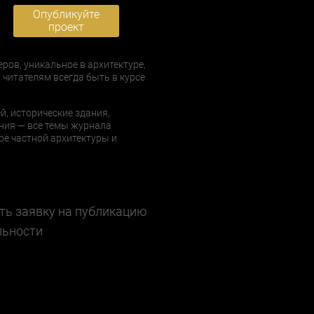
Опубликуйте
проект
еров, уникальное в архитектуре,
 читателям всегда быть в курсе
й, исторические здания,
ния — все темы журнала
е частной архитектуры и
ть заявку на публикацию
льности