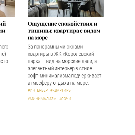
кий
Ощущение спокойствия и
ми
тишины: квартира с видом
на море
hero
За панорамными окнами
тс)
квартиры в ЖК «Королевский
есто
парк» — вид на морские дали, а
элегантный интерьер в стиле
софт-минимализма подчеркивает
А
атмосферу отдыха на море.
#ИНТЕРЬЕР
#КВАРТИРЫ
#МИНИМАЛИЗМ
#СОЧИ