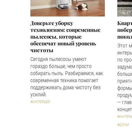
Доверьте уборку
Квар
технологиям: современные
побер
пылесосы, которые
поко
обеспечат новый уровень
Этот 
чистоты
интерь
Сегодня пылесосы умеют
по пр
гораздо больше, чем просто
задума
собирать пыль. Разбираемся, как
большо
современная техника помогает
прият
поддерживать дома чистоту без
формы
усилий.
продум
— глав
#ИНТЕРЬЕР
концеп
#ИНТЕР
#СОЧИ