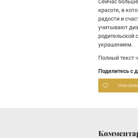
Сейчас больше
красоте, в кот
радости и сча
учитывают диз
родительской с
украшением.
Полный текст 
Поделитесь с 
Мне нрав
Коммента