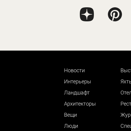
Новости
Выс
Интерьеры
Яхт
Ландшафт
Оте
Архитекторы
Рес
Вещи
Жур
Люди
Cпе