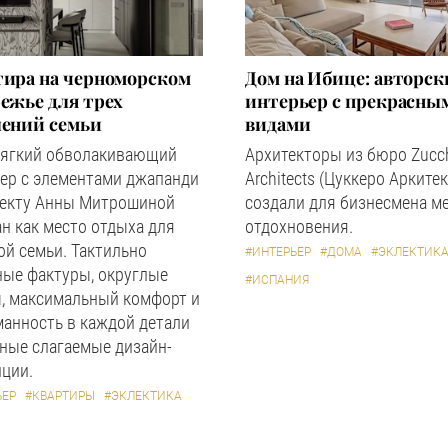
тира на черноморском
Дом на Ибице: авторс
ежье для трех
интерьер с прекрасны
лений семьи
видами
мягкий обволакивающий
Архитекторы из бюро Zucc
ер с элементами джапанди
Architects (Цуккеро Аркитек
оекту Анны Митрошиной
создали для бизнесмена м
н как место отдыха для
отдохновения.
й семьи. Тактильно
#ИНТЕРЬЕР
#ДОМА
#ЭКЛЕКТИК
ные фактуры, округлые
#ИСПАНИЯ
, максимальный комфорт и
анность в каждой детали
ные слагаемые дизайн-
ции.
ЬЕР
#КВАРТИРЫ
#ЭКЛЕКТИКА