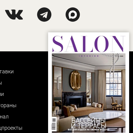
тавки
ы
ли
тораны
нал
цпроекты