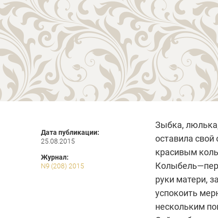
Зыбка, люлька,
Дата публикации:
оставила свой 
25.08.2015
красивым кол
Журнал:
Колыбель—перв
N9 (208) 2015
руки матери, з
успокоить мер
нескольким по