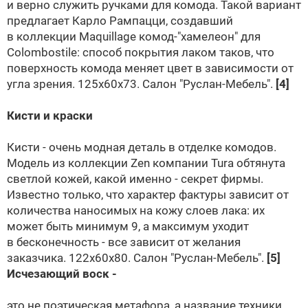
и верно служить ручками для комода. Такой вариант
предлагает
Карло Рампацци
, создавший
в коллекции Maquillage комод-"хамелеон" для
Colombostile
: способ покрытия лаком таков, что
поверхность комода меняет цвет в зависимости от
угла зрения. 125х60х73. Салон
"Руслан-Мебель"
.
[4]
Кисти и краски
Кисти - очень модная деталь в отделке комодов.
Модель из коллекции Zen компании Tura обтянута
светлой кожей, какой именно - секрет фирмы.
Известно только, что характер фактуры зависит от
количества наносимых на кожу слоев лака: их
может быть минимум 9, а максимум уходит
в бесконечность - все зависит от желания
заказчика. 122х60х80. Салон
"Руслан-Мебель"
.
[5]
Исчезающий воск -
это не поэтическая метафора, а название техники,