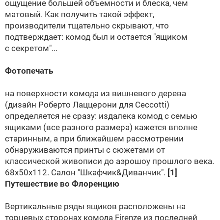
ощущение большей объемности и блеска, чем
матовый. Как получить такой эффект,
производители тщательно скрывают, что
подтверждает: комод был и остается "ящиком
с секретом"...
Фотопечать
на поверхности комода из вишневого дерева
(дизайн Роберто Лаццерони для
Ceccotti
)
определяется не сразу: издалека комод с семью
ящиками (все разного размера) кажется вполне
старинным, а при ближайшем рассмотрении
обнаруживаются принты с сюжетами от
классической живописи до аэрошоу прошлого века.
68х50х112. Салон
"Шкафчик&Диванчик"
.
[1]
Путешествие во Флоренцию
Вертикальные ряды ящиков расположены на
торцевых сторонах комода Firenze из последней