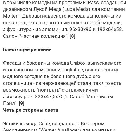
в том числе комоды из программы Pass, созданной
дизайнером Лукой Меда (Luca Meda) для компании
Molteni
. Дверцы навесного комода выполнены из
стекла в цвет лака, которым покрыты обе модели,
а фурнитура - из алюминия. 96x30x96 и 192x64x58.
Салон
"Частная коллекция"
.
[8]
Блестящее решение
Фасады и боковины комода Unibox, выпускаемого
итальянской компанией Tagliabue, выполнены из
модного сегодня выбеленного дуба, а его
столешница - из нержавеющей стали, так что есть
возможность "поиграть" с отражениями
аксессуаров. 223x47,5x75,5. Салон
"Интерьеры
Пайл"
.
[9]
Четыре стороны света
Ящики комода Cube, созданного Вернером
Айсслингером (Werner Aisslinger) для компании