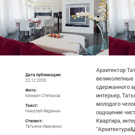
Архитектор
Та
Дата публикации:
великолепные 
22.12.2000
сдержанного
а
Фото:
интерьер, Тать
Михаил Степанов
молодого челов
Текст:
Николай Федянин
ощущение чисто
Квартира, инт
Стилист:
Татьяна Иваненко
"Архитектура&