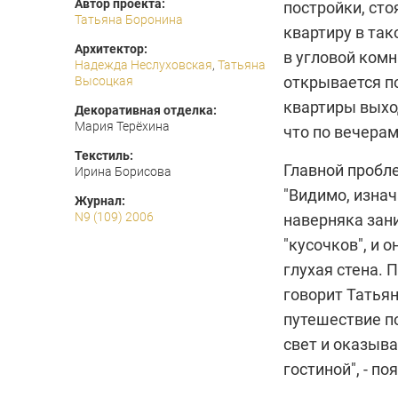
Автор проекта:
постройки, сто
Татьяна Боронина
квартиру в так
Архитектор:
в угловой комн
Надежда Неслуховская
,
Татьяна
открывается п
Высоцкая
квартиры выход
Декоративная отделка:
Мария Терёхина
что по вечерам
Текстиль:
Главной пробл
Ирина Борисова
"Видимо, изна
Журнал:
N9 (109) 2006
наверняка зани
"кусочков", и о
глухая стена. 
говорит Татьян
путешествие по
свет и оказыв
гостиной", - п