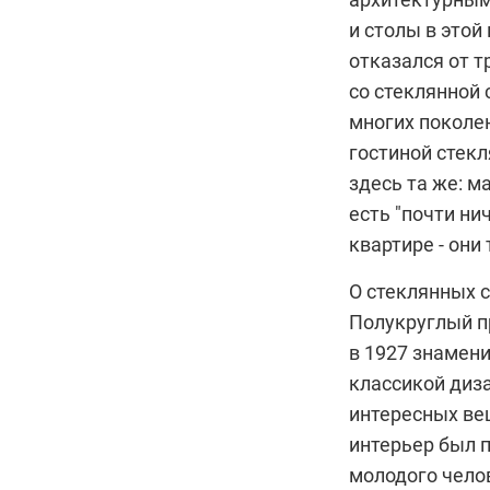
и столы в этой
отказался от т
со стеклянной
многих поколен
гостиной стек
здесь та же: м
есть "почти ни
квартире - они
О стеклянных с
Полукруглый пр
в 1927 знамени
классикой диза
интересных вещ
интерьер был 
молодого чело