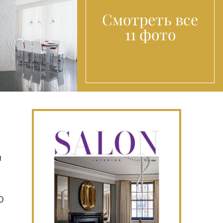
Смотреть все
11 фото
я
D