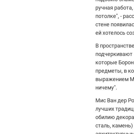
ручная работа,
потолке", - ра
стене появилас
ей хотелось со
В пространстве
подчеркивают 
которые Борон
предметы, в к
выражением Миса
ничему".
Мис Ван дер Ро
лучших традиц
обилию декора,
сталь, камень
архитектурным