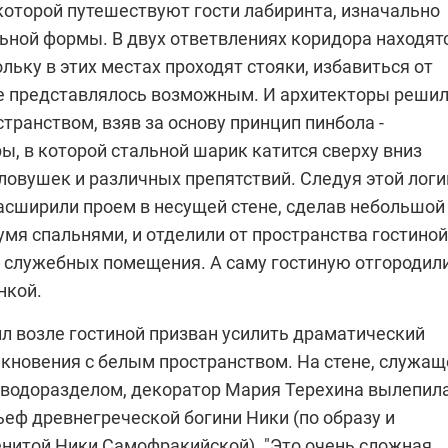
 которой путешествуют гости лабиринта, изначально
ьной формы. В двух ответвлениях коридора находят
льку в этих местах проходят стояки, избавиться от
е представлялось возможным. И архитекторы реши
странством, взяв за основу принцип пинбола -
ы, в которой стальной шарик катится сверху вниз
ловушек и различных препятствий. Следуя этой логи
асширили проем в несущей стене, сделав небольшой
мя спальнями, и отделили от пространства гостиной
 служебных помещения. А саму гостиную отгородил
нкой.
л возле гостиной призван усилить драматический
лкновения с белым пространством. На стене, служащ
водоразделом, декоратор
Мария Терехина
вылепил
ьеф древнегреческой богини Ники (по образу и
нитой Ники Самофракийской). "Это очень сложная