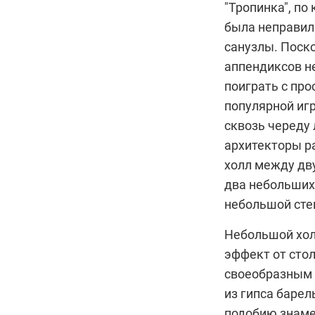
"Тропинка", по
была неправил
санузлы. Поско
аппендиксов н
поиграть с про
популярной игр
сквозь череду 
архитекторы р
холл между дву
два небольших
небольшой сте
Небольшой хол
эффект от сто
своеобразным 
из гипса барел
подобию знаме