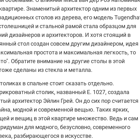
 квартире. Знаменитый архитектор одним из первых
радиционных столов из дерева, его модель Tugendha
 столешницей и стальной рамой стала образцом для
ий дизайнеров и архитекторов. И хотя стоящий в
лянный стол создан совсем другим дизайнером, идея
аксимальная простота и максимальная легкость, то
что". Обратите внимание на другие столы в этой
 тоже сделаны из стекла и металла.
толиках в спальне стоит сказать отдельно.
икроватный столик, названный E. 1027, создала
тый архитектор Эйлин Грей. Он до сих пор считается
йна, модной и современной вещью. Таких ярких,
ей и вещиц в этой квартире множество. Ведь и сам
придуман для модного, безусловно, современного
века, разбирающегося в искусстве.