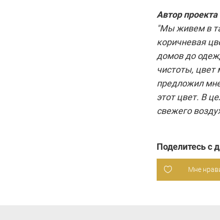
Автор проекта
"Мы живем в та
коричневая цве
домов до одежд
чистоты, цвет 
предложил мне
этот цвет. В ц
свежего воздух
Поделитесь с 
Мне нрав