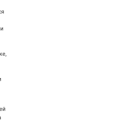
ся
ли
ке,
и
ей
а