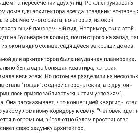
ящем на пересечении двух улиц. Реконструировать
ом доме для архитектора всегда праздник: во-первых
ате обычно много света; во-вторых, из окон
отрясающий панорамный вид. Например, окна этой
ят на Бульварное кольцо, почти строго на запад, та
 из окон видно солнце, садящееся за крыши домов.
емой для архитекторов была неудачная планировка.
чально была одна большая квартира, которая
мала весь этаж. Но потом ее разделили на несколь
на стала "тощей": с одной стороны окна, а с другой -
Пришлось приспосабливаться к этим условиям", -
а. Она рассказывает, что концепцией квартиры стал
 узкому ломаному коридору к свету. "Человек идет 
ается в огромном, абсолютно белом пространстве
оясняет свою задумку архитектор.