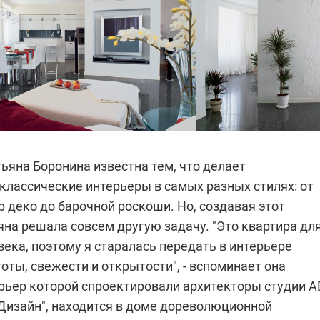
тьяна Боронина
известна тем, что делает
классические интерьеры в самых разных стилях: от
р деко
до барочной роскоши. Но, создавая этот
яна решала совсем другую задачу. "Это квартира дл
ека, поэтому я старалась передать в интерьере
ты, свежести и открытости", - вспоминает она
ерьер которой спроектировали архитекторы студии
A
Дизайн"
, находится в доме дореволюционной