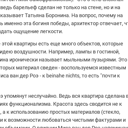
 ведь барельеф сделан не только на стене, но и на
ссказывает
Татьяна Боронина
. На вопрос, почему на
ь именно эта богиня победы, архитектор отвечает, ч
здать ощущение легкости.
 этой квартиры есть еще много объектов, которые
идею воздушности. Например, лампы в гостиной,
ина иронически называет мыльными пузырями. Это
оторых материал сведен - воспользуемся известным
 ван дер Роэ - к beinahe nichts, то есть "почти к
э упомянут неслучайно. Ведь вся квартира сделана 
иях функционализма. Красота здесь сводится не к
 а к использованию простых материалов (стекло,
) и к возможности любоваться чистыми фактурами и
и объемами. О влиянии Миса ван дер Роэ напомина