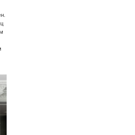
н.
рц
ом
м