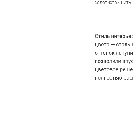
золотистой нитью
Стиль интерье
цвета — сталь
оттенок латун
позволили впус
цветовое реше
полностью рас