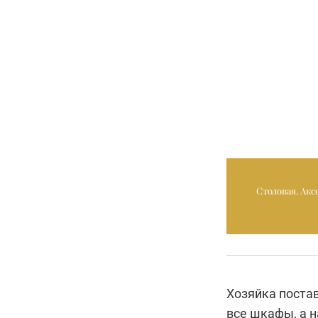
Столовая. Акс
Хозяйка постав
все шкафы, а н