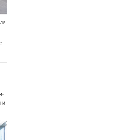
иля
e
и-
 и