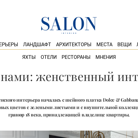
ЕРЬЕРЫ
ЛАНДШАФТ
АРХИТЕКТОРЫ
МЕСТА
ВЕЩИ
ЯХТЫ
ОТЕЛИ
РЕСТОРАНЫ
МНЕНИЯ
онами: женственный инт
енского интерьера началась с шейного платка Dolce & Gabban
овых цветов с зелеными листьями и c внушительной коллек
гравюр 18 века, принадлежащей владелице квартиры.