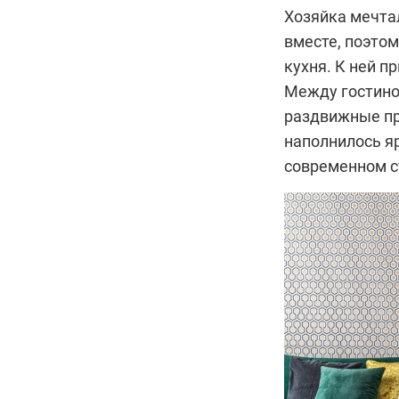
Хозяйка мечтал
вместе, поэто
кухня. К ней п
Между гостино
раздвижные пр
наполнилось я
современном ст