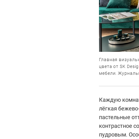
Главная визуаль
цвета от SK Desi
мебели. Журнальн
Каждую комнату
лёгкая бежево
пастельные отт
контрастное со
пудровым. Осо