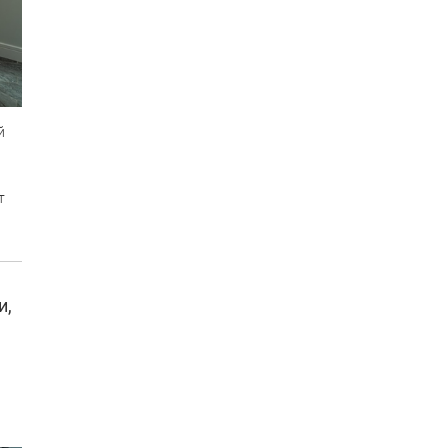
й
т
и,