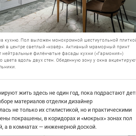
 на кухню. Пол выложен монохромной шестиугольной плитко
ей в центре светлый «ковёр». Активный мраморный принт
т нейтральные филёнчатые фасады кухни («Гармония»)
о цвета вдоль двух стен. Обеденную зону у окна акцентирую
льники.
ируют жить здесь не один год, пока подрастают дет
ыборе материалов отделки дизайнер
ась не только их стилистикой, но и практическими
тены покрашены, в коридорах и «мокрых» зонах пол
, а в комнатах — инженерной доской.