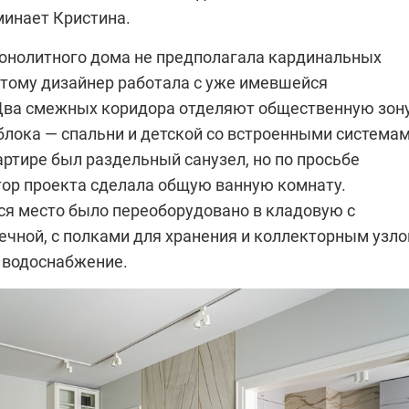
минает Кристина.
онолитного дома не предполагала кардинальных
этому дизайнер работала с уже имевшейся
Два смежных коридора отделяют общественную зон
блока — спальни и детской со встроенными система
артире был раздельный санузел, но по просьбе
тор проекта сделала общую ванную комнату.
я место было переоборудовано в кладовую с
ечной, с полками для хранения и коллекторным узл
и водоснабжение.