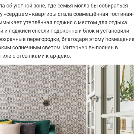
а об уютной зоне, где семья могла бы собираться
му «сердцем» квартиры стала совмещённая гостиная-
римыкает утеплённая лоджия с местом для отдыха.
й и лоджией снесли подоконный блок и установили
озрачные перегородки, благодаря этому помещени
рким солнечным светом. Интерьер выполнен в
иле с отсылками к ар-деко.