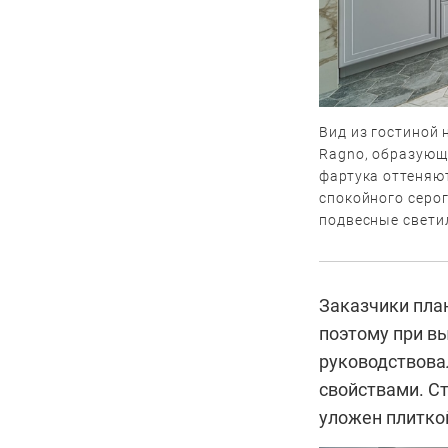
Вид из гостиной
Ragno, образующ
фартука оттеняю
спокойного серог
подвесные свети
Заказчики план
поэтому при в
руководствовал
свойствами. С
уложен плиткой