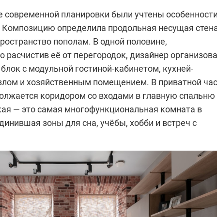
е современной планировки были учтены особенност
. Композицию определила продольная несущая стена
ространство пополам. В одной половине,
 расчистив её от перегородок, дизайнер организов
блок с модульной гостиной-кабинетом, кухней-
узлом и хозяйственным помещением. В приватной ча
олжается коридором со входами в главную спальню
кая — это самая многофункциональная комната в
динившая зоны для сна, учёбы, хобби и встреч с