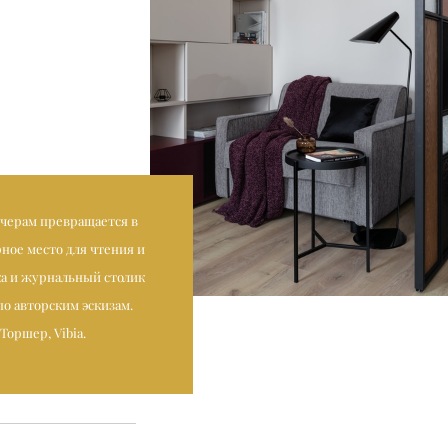
ечерам превращается в
ное место для чтения и
ка и журнальный столик
о авторским эскизам.
Торшер, Vibia.