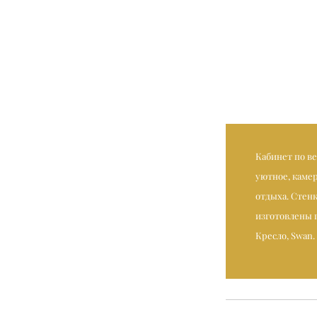
Кабинет по в
уютное, камер
отдыха. Стен
изготовлены п
Кресло, Swan. 