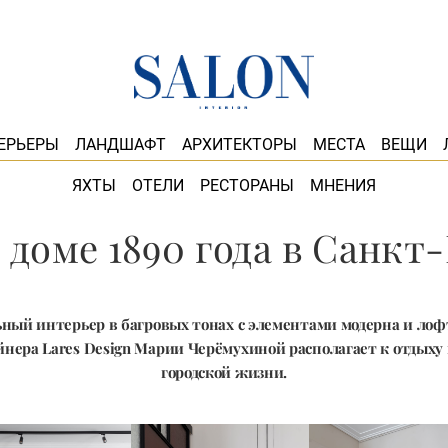
ЕРЬЕРЫ
ЛАНДШАФТ
АРХИТЕКТОРЫ
МЕСТА
ВЕЩИ
ЯХТЫ
ОТЕЛИ
РЕСТОРАНЫ
МНЕНИЯ
 доме 1890 года в Санкт
ный интерьер в багровых тонах с элементами модерна и лоф
йнера Lares Design Марии Черёмухиной располагает к отдыху
городской жизни.