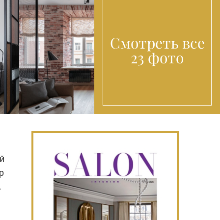
Смотреть все
23 фото
й
р
.