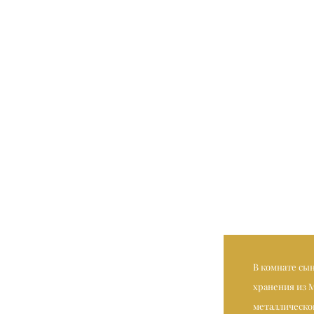
В комнате сы
хранения из 
металлическо