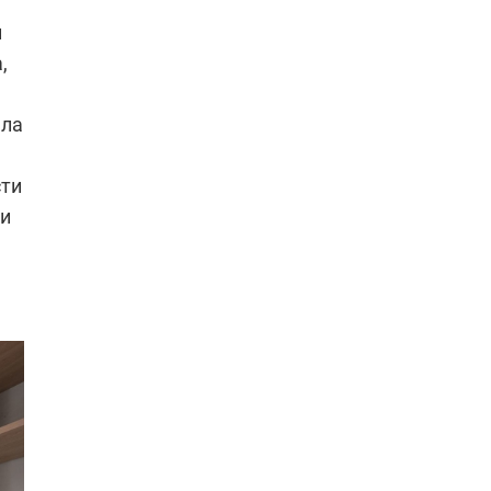
и
,
ала
сти
 и