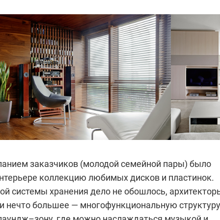
анием заказчиков (молодой семейной пары) было
интерьере коллекцию любимых дисков и пластинок.
ой системы хранения дело не обошлось, архитектор
и нечто большее — многофункциональную стру­ктуру
аундж–зону, где можно наслаждаться музыкой и