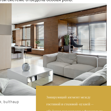
Зонирующий элемент между
я, bulthaup
гостиной и столовой–кухней —
объёмная перегородка с фасадами из