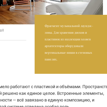
Фрагмент музыкальной лаундж–
oll
зоны. Для хранения дисков и
пластинок из коллекции хозяев
архитекторы оборудовали
вертикальные ниши в стеновых
панелях.
мело работают с пластикой и объёмами. Пространст
й решено как единое целое. Встроенные элементы,
ности — всё завязано в единую композицию, и
той системе отведена особая роль.