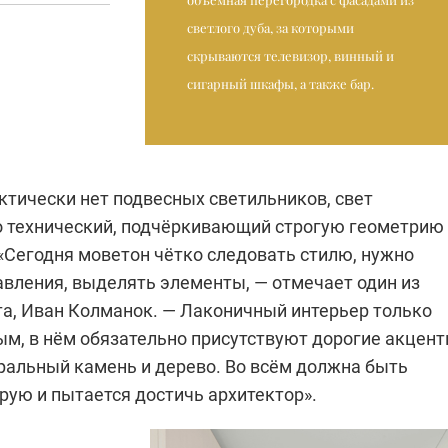
светлого дуба, за которыми
скрываются телевизор, винный и
сигарный шкафы, а также бар.
ктически нет подвесных светильников, свет
 технический, подчёркивающий строгую геометрию
«Сегодня моветон чётко следовать стилю, нужно
авления, выделять элементы, — отмечает один из
та, Иван Колманок. — Лаконичный интерьер только
ым, в нём обязательно присутствуют дорогие акцент
уральный камень и дерево. Во всём должна быть
рую и пытается достичь архитектор».