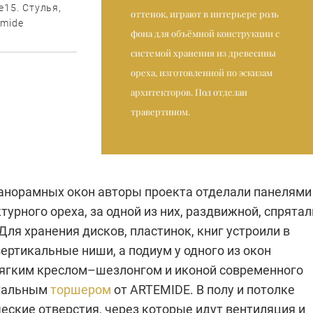
e15. Стулья,
оттенок, играют в интерьере роль
emide
фона для объёмной конструкции с
системой хранения из древесины
ореха, изготовленной по эскизам
архитекторов. Пол отделан
травертином.
анорамных окон авторы проекта отделали панелями
урного ореха, за одной из них, раздвижной, спрятал
Для хранения дисков, пластинок, книг устроили в
ертикальные ниши, а подиум у одного из окон
ягким креслом–шезлонгом и иконой современного
утальным
торшером
от ARTEMIDE. В полу и потолке
еские отверстия, через которые идут вентиляция и