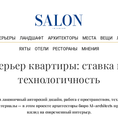
ЕРЬЕРЫ
ЛАНДШАФТ
АРХИТЕКТОРЫ
МЕСТА
ВЕЩИ
ЯХТЫ
ОТЕЛИ
РЕСТОРАНЫ
МНЕНИЯ
рьер квартиры: ставка
технологичность
 лаконичный авторский дизайн, работа с пространством, тех
териалы — в этом проекте архитекторы бюро AI–architects п
взгляд на современный интерьер.