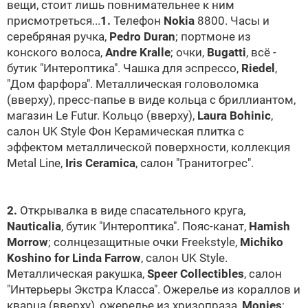
вещи, стоит лишь повнимательнее к ним
присмотреться...
1.
Телефон
Nokia
8800. Часы и
серебряная ручка,
Pedro Duran
; портмоне из
конского волоса,
Andre Kralle
; очки,
Bugatti
, всё -
бутик "Интероптика". Чашка для эспрессо,
Riedel
,
"Дом фарфора". Металлическая головоломка
(вверху), пресс-папье в виде кольца с бриллиантом,
магазин Le Futur. Кольцо (вверху),
Laura Bohinic
,
салон UK Style Фон Керамическая плитка с
эффектом металлической поверхности, коллекция
Metal Line,
Iris Ceramica
, салон "Гранитогрес".
2.
Открывалка в виде спасательного круга,
Nauticalia
, бутик "Интероптика". Пояс-канат,
Hamish
Morrow
; солнцезащитные очки Freekstyle,
Michiko
Koshino for Linda Farrow
, салон UK Style.
Металлическая ракушка,
Speer Collectibles
, салон
"Интерьеры Экстра Класса". Ожерелье из кораллов и
кварца (вверху), ожерелье из хризопраза,
Monies
;