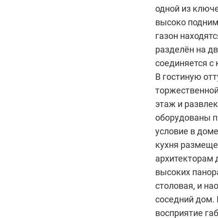
одной из ключе
высоко подним
газон находятс
разделён на д
соединяется с 
В гостиную от
торжественной
этаж и развле
оборудованы п
условие в доме
кухня размеще
архитекторам 
высоких панор
столовая, и на
соседний дом.
восприятие га