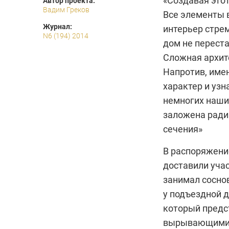
«Создавая этот
Автор проекта:
Вадим Греков
Все элементы 
Журнал:
интерьер стре
N6 (194) 2014
дом не перест
Сложная архит
Напротив, имен
характер и узн
немногих наши
заложена ради
сечения»
В распоряжени
доставили уча
занимал соснов
у подъездной 
который предс
вырывающимися