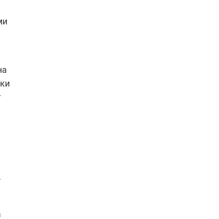
ми
на
оки
т
—
а