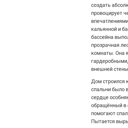
создать абсол
провоцирует че
впечатлениями
кальянной и ба
бассейна выпол
прозрачная ле
комнаты. Она 
гардеробными,
внешней стены
Дом строился к
спальни было 
сердце особня
обращённый в 
помогают спал
Пытается выры