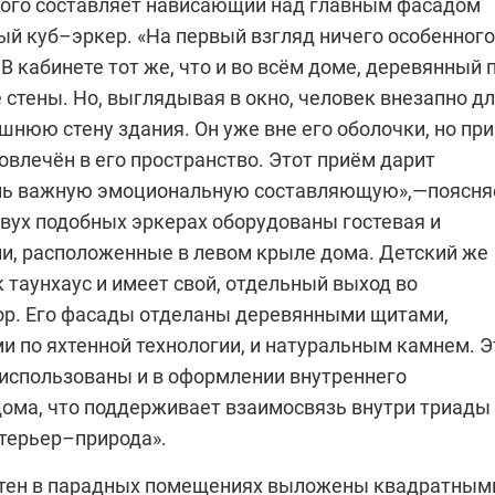
ого составляет нависающий над главным фасадом
ый куб–эркер. «На первый взгляд ничего особенного
 В кабинете тот же, что и во всём доме, деревянный 
стены. Но, выглядывая в окно, человек внезапно д
шнюю стену здания. Он уже вне его оболочки, но при
овлечён в его пространство. Этот приём дарит
нь важную эмоциональную составляющую»,—поясня
двух подобных эркерах оборудованы гостевая и
ни, расположенные в левом крыле дома. Детский же
 таунхаус и имеет свой, отдельный выход во
ор. Его фасады отделаны деревянными щитами,
и по яхтенной технологии, и натуральным камнем. Э
использованы и в оформлении внутреннего
дома, что поддерживает взаимосвязь внутри триады
терьер–природа».
стен в парадных помещениях выложены квадратным