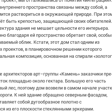
 проект, мы отталкивались от понятия «интеграция»
внутреннего пространства связаны между собой, а
мится раствориться в окружающей природе. При это
аёт быть крепостью, защищающей своих оби­тателей
ектура здания не мешает цельности его интерьера.
но благодаря ей пространство обретает свой, особы
аваемый облик. Кстати, этот дом стал одним из
х проектов, в планировочном решении которого
альная композиция, основанная на спирали «золото
е архитекторов арт–группы «Камень» заказчики пре
сток площадью около гектара. Большую его часть
ый лес, поэтому дом возвели в самом начале участк
дороги. К ней здание обращено северным фасадом,
тавляет собой дугообразное полотно с
 из его плоскости стеклянными эркерами.