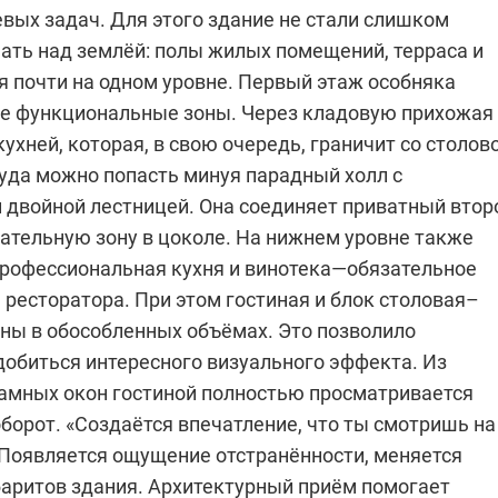
вых задач. Для этого здание не стали слишком
ать над землёй: полы жилых помещений, терраса и
я почти на одном уровне. Первый этаж особняка
ве функциональные зоны. Через кладовую прихожая
кухней, которая, в свою очередь, граничит со столов
туда можно попасть минуя парадный холл с
 двойной лестницей. Она соединяет приватный втор
кательную зону в цоколе. На нижнем уровне также
рофессиональная кухня и винотека—обязательное
 ресторатора. При этом гостиная и блок столовая–
ны в обособленных объёмах. Это позволило
добиться интересного визуального эффекта. Из
амных окон гостиной полностью просматривается
оборот. «Создаётся впечатление, что ты смотришь на
 Появляется ощущение отстранённости, меняется
баритов здания. Архитектурный приём помогает