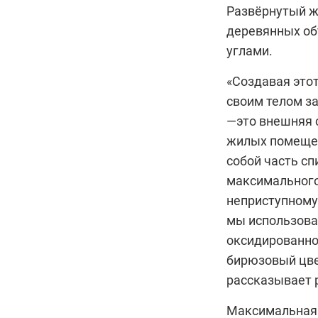
Развёрнутый же
деревянных об
углами.
«Создавая этот
своим телом з
—это внешняя с
жилых помещен
собой часть сп
максимального
неприступному
мы использова
оксидированно
бирюзовый цве
рассказывает 
Максимальная 