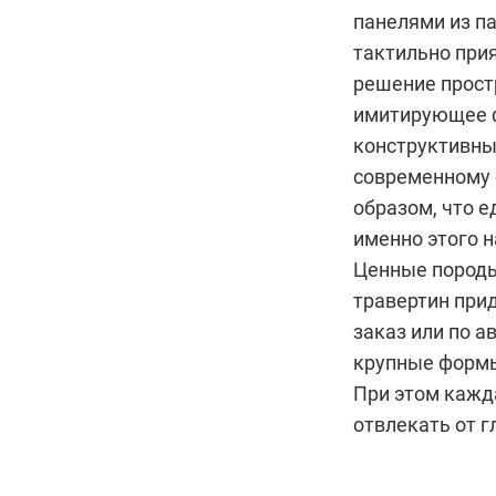
панелями из п
тактильно прия
решение прост
имитирующее ф
конструктивны
современному 
образом, что 
именно этого н
Ценные породы
травертин при
заказ или по 
крупные формы
При этом кажда
отвлекать от 