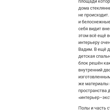
площади котор
дома стеклянн
не происходит.
и белоснежные 
себя видит вне
этом всё ещё в
интерьеру оче
Вадим. В ещё 
детская спаль
блок решён как
внутренний дв
изготовленным
же материалы 
пространства 
«интерьер–экс
Полы и часть 