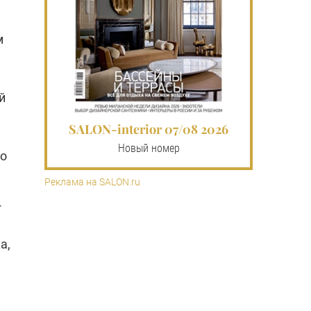
.
м
.
й
SALON-interior 07/08 2026
Новый номер
го
Реклама на SALON.ru
­
а,