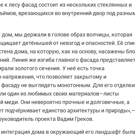
 к лесу фасад состоит из нескольких стеклянных и
ъёмов, врезающихся во внутренний двор под разны
 дом, мы держали в голове образ волчицы, которая
ащищает детёнышей от невзгод и опасностей. Её спи
тена дома, на которую, как на основу, насажены бл
ий. Линия же изгиба главного фасада представляе
ирали золотого сечения. У неё есть точка
 напряжения, что позволяет закрытому и
 фасаду не выглядеть монотонным. Для его отделки
ли один из любимых своих материалов—листы
й меди. Они невероятно прочные и долговечные, а
т подчёркивает единство архитектуры и природы»,
руководитель проекта Вадим Греков.
интеграция дома в окружающий его ландшафт был