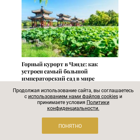
Горный курорт в Чэнде: как
устроен самый большой
императорский сад в мире
Горный курорт Чэнде — это знаменитая
Продолжая использование сайта, вы соглашаетесь
летняя резиденция китайских
c
использованием нами файлов cookies
и
принимаете условия
Политики
императоров, где красота дикой природы
конфиденциальности.
гармонично соединилась с архитектурой
и традициями великой империи.
ПОНЯТНО
#ЛАНДШАФТ И ФЛОРА
#ВОСТОЧНЫЙ ЛАНДШАФТ