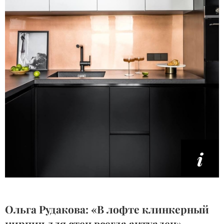
Ольга Рудакова: «В лофте клинкерный
кирпич для стен всегда актуален»