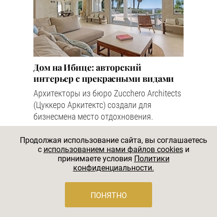
Дом на Ибице: авторский
интерьер с прекрасными видами
Архитекторы из бюро Zucchero Architects
(Цуккеро Аркитектс) создали для
бизнесмена место отдохновения.
#ИНТЕРЬЕР
#ДОМА
#ЭКЛЕКТИКА
#ИСПАНИЯ
Продолжая использование сайта, вы соглашаетесь
c
использованием нами файлов cookies
и
принимаете условия
Политики
конфиденциальности.
Подпишитесь на рассылку
Salon
Interior
ПОНЯТНО
и получайте новости и аналитику