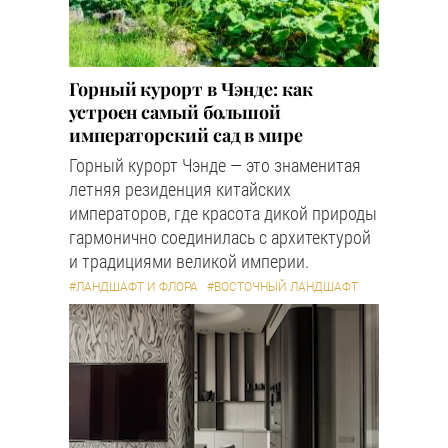
Горный курорт в Чэнде: как
устроен самый большой
императорский сад в мире
Горный курорт Чэнде — это знаменитая
летняя резиденция китайских
императоров, где красота дикой природы
гармонично соединилась с архитектурой
и традициями великой империи.
#ЛАНДШАФТ И ФЛОРА
#ВОСТОЧНЫЙ ЛАНДШАФТ