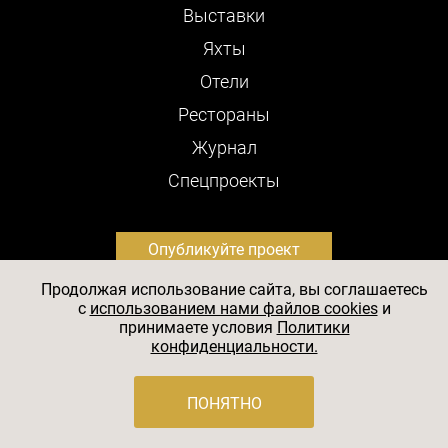
Выставки
Яхты
Отели
Рестораны
Журнал
Cпецпроекты
Опубликуйте проект
Продолжая использование сайта, вы соглашаетесь
c
использованием нами файлов cookies
и
SALON-interior — авторитетный российский журнал о
принимаете условия
Политики
дизайне и архитектуре. Все новое в декоре интерьеров,
конфиденциальности.
уникальное в архитектуре, эксклюзивное в интерьере,
что создается в стране и мире, находит свое
отражение в журнале, помогая читателям всегда быть
ПОНЯТНО
в курсе современных тенденций архитектуры и
дизайна.