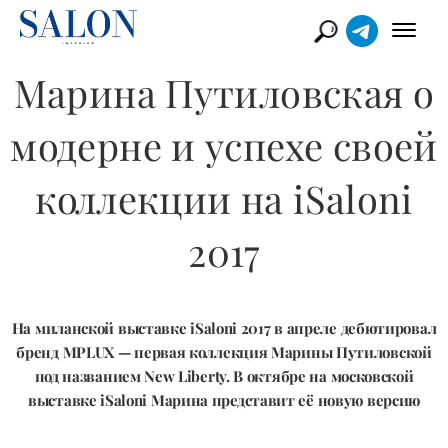
Марина Путиловская о
модерне и успехе своей
коллекции на iSaloni
2017
На миланской выставке iSaloni 2017 в апреле дебютировал
бренд MPLUX — первая коллекция Марины Путиловской
под названием New Liberty. В октябре на московской
выставке iSaloni Марина представит её новую версию