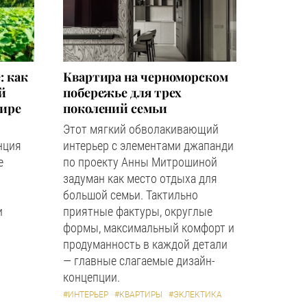
: как
Квартира на черноморском
й
побережье для трех
мире
поколений семьи
Этот мягкий обволакивающий
нция
интерьер с элементами джапанди
е
по проекту Анны Митрошиной
задуман как место отдыха для
большой семьи. Тактильно
и
приятные фактуры, округлые
формы, максимальный комфорт и
продуманность в каждой детали
— главные слагаемые дизайн-
концепции.
#ИНТЕРЬЕР
#КВАРТИРЫ
#ЭКЛЕКТИКА