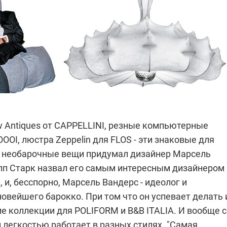
 Antiques от
CAPPELLINI
, резные компьютерные
OOOI
, люстра Zeppelin для
FLOS
- эти знаковые для
х необарочные вещи придумал дизайнер Марсель
пп Старк
назвал его самым интересным дизайнером
 и, бесспорно, Марсель Вандерс - идеолог и
овейшего барокко. При том что он успевает делать 
е коллекции для
POLIFORM
и
B&B ITALIA
. И вообще с
 легкостью работает в разных стилях. "Самая