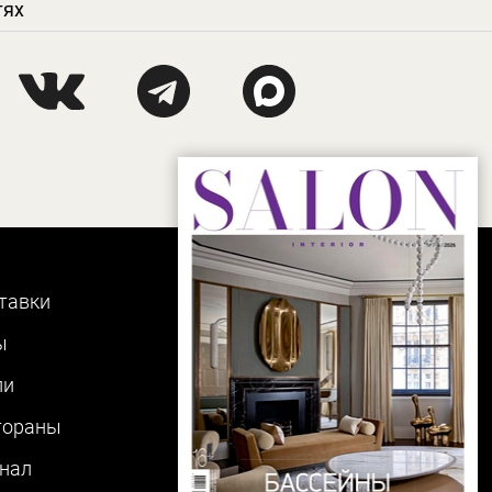
тях
тавки
ы
ли
тораны
нал