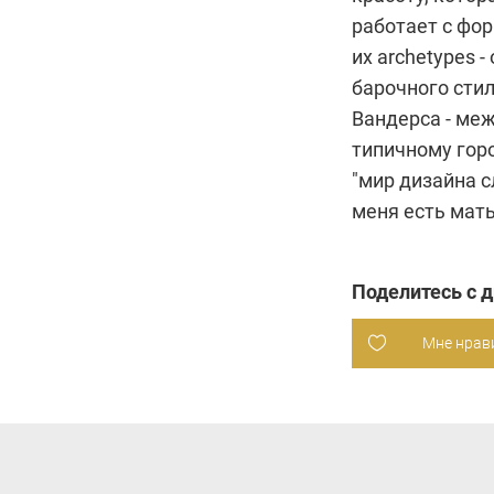
работает с фо
их archetypes 
барочного стил
Вандерса - ме
типичному горо
"мир дизайна с
меня есть мать
Поделитесь с 
Мне нрав