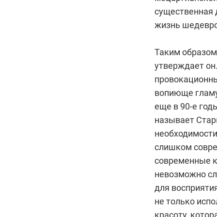
существенная д
жизнь шедевр
Таким образом,
утверждает он
провокационны
вопиюще гламу
еще в 90-е год
называет Старк
необходимости
слишком совре
современные к
невозможно сл
для восприятия
не только испо
красоту, кото