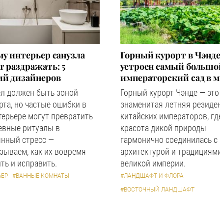
у интерьер санузла
Горный курорт в Чэнде
 раздражать: 5
устроен самый большо
ий дизайнеров
императорский сад в 
ел должен быть зоной
Горный курорт Чэнде — это
та, но частые ошибки в
знаменитая летняя резиде
терьере могут превратить
китайских императоров, гд
евные ритуалы в
красота дикой природы
янный стресс —
гармонично соединилась с
зываем, как их вовремя
архитектурой и традициям
ть и исправить.
великой империи.
ЬЕР
#ВАННЫЕ КОМНАТЫ
#ЛАНДШАФТ И ФЛОРА
#ВОСТОЧНЫЙ ЛАНДШАФТ