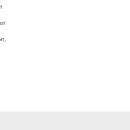
т
 от
ит,