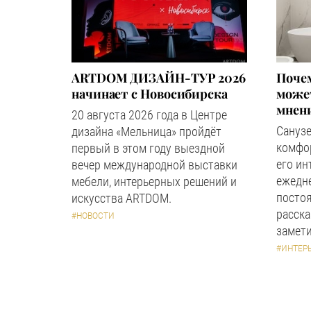
ARTDOM ДИЗАЙН-ТУР 2026
Почем
начинает с Новосибирска
может
мнен
20 августа 2026 года в Центре
Сануз
дизайна «Мельница» пройдёт
комфор
первый в этом году выездной
его ин
вечер международной выставки
ежедн
мебели, интерьерных решений и
посто
искусства ARTDOM.
расска
#НОВОСТИ
замети
#ИНТЕР