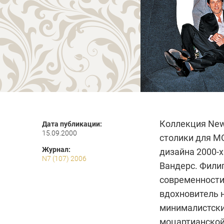
Коллекция New
Дата публикации:
15.09.2000
столики для
M
Журнал:
дизайна 2000-
N7 (107) 2006
Вандерс.
Фили
современности,
вдохновитель н
минималистски
моцартианской