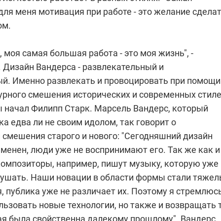
ля меня мотивация при работе - это желание сдела
ом.
 моя самая большая работа - это моя жизнь", -
. Дизайн Вандерса - развлекательный и
й. Именно развлекать и провоцировать при помощи
рного смешения исторических и современных стил
ы начал
Филипп Старк
. Марсель Вандерс, который
а едва ли не своим идолом, так говорит о
 смешения старого и нового: "Сегодняшний дизайн
менен, люди уже не воспринимают его. Так же как и
омпозиторы, например, пишут музыку, которую уже
ушать. Наши новации в области формы стали тяже
, публика уже не различает их. Поэтому я стремлюс
льзовать новые технологии, но также и возвращать 
рая была свойственна далекому прошлому". Вандерс