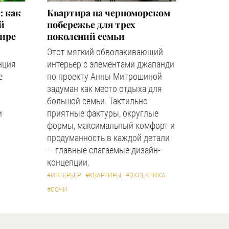
: как
Квартира на черноморском
й
побережье для трех
мире
поколений семьи
Этот мягкий обволакивающий
нция
интерьер с элементами джапанди
е
по проекту Анны Митрошиной
задуман как место отдыха для
большой семьи. Тактильно
и
приятные фактуры, округлые
формы, максимальный комфорт и
продуманность в каждой детали
— главные слагаемые дизайн-
концепции.
#ИНТЕРЬЕР
#КВАРТИРЫ
#ЭКЛЕКТИКА
#СОЧИ