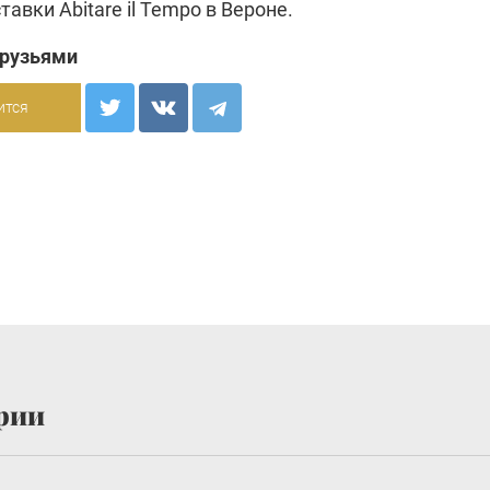
авки Abitare il Tempo в Вероне.
друзьями
ится
рии