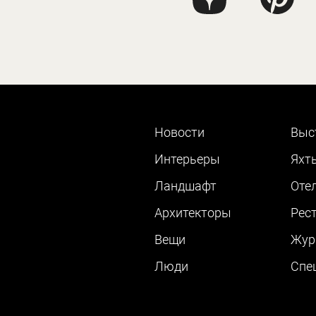
Новости
Выс
Интерьеры
Яхт
Ландшафт
Оте
Архитекторы
Рес
Вещи
Жур
Люди
Cпе