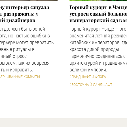
у интерьер санузла
Горный курорт в Чэнде
 раздражать: 5
устроен самый большо
ий дизайнеров
императорский сад в 
ел должен быть зоной
Горный курорт Чэнде — это
та, но частые ошибки в
знаменитая летняя резиде
терьере могут превратить
китайских императоров, гд
евные ритуалы в
красота дикой природы
янный стресс —
гармонично соединилась с
зываем, как их вовремя
архитектурой и традициям
ть и исправить.
великой империи.
ЬЕР
#ВАННЫЕ КОМНАТЫ
#ЛАНДШАФТ И ФЛОРА
#ВОСТОЧНЫЙ ЛАНДШАФТ