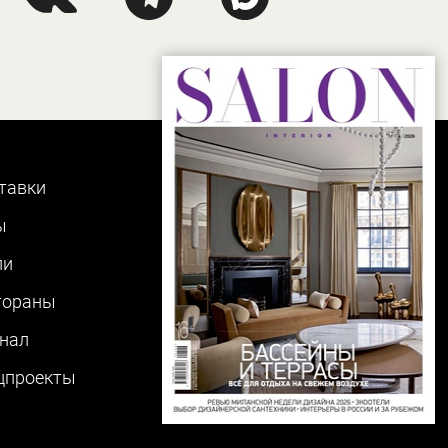
тавки
ы
ли
тораны
нал
цпроекты