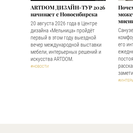
ARTDOM ДИЗАЙН-ТУР 2026
Почем
начинает с Новосибирска
может
мнен
20 августа 2026 года в Центре
Сануз
дизайна «Мельница» пройдёт
комфор
первый в этом году выездной
его ин
вечер международной выставки
ежедн
мебели, интерьерных решений и
посто
искусства ARTDOM.
расска
#НОВОСТИ
замети
#ИНТЕР