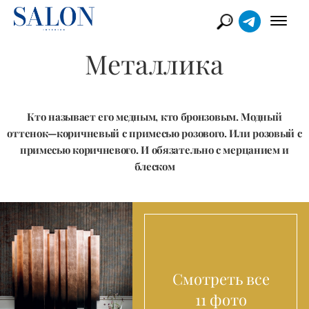
Металлика
Кто называет его медным, кто бронзовым. Модный
оттенок—коричневый с примесью розового. Или розовый с
примесью коричневого. И обязательно с мерцанием и
блеском
Смотреть все
11 фото