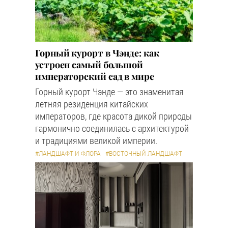
Горный курорт в Чэнде: как
устроен самый большой
императорский сад в мире
Горный курорт Чэнде — это знаменитая
летняя резиденция китайских
императоров, где красота дикой природы
гармонично соединилась с архитектурой
и традициями великой империи.
#ЛАНДШАФТ И ФЛОРА
#ВОСТОЧНЫЙ ЛАНДШАФТ