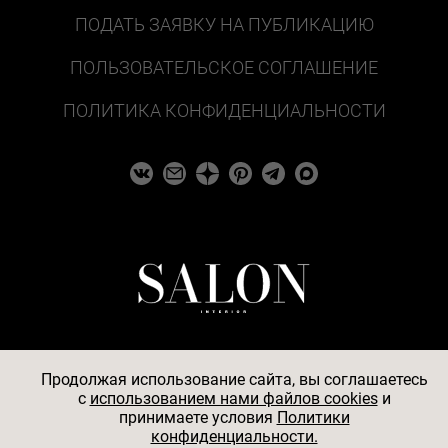
ПОДАТЬ ЗАЯВКУ НА ПУБЛИКАЦИЮ
ПОЛЬЗОВАТЕЛЬСКОЕ СОГЛАШЕНИЕ
ПОЛИТИКА КОНФИДЕНЦИАЛЬНОСТИ
Продолжая использование сайта, вы соглашаетесь
c
использованием нами файлов cookies
и
© 2026
принимаете условия
Политики
конфиденциальности.
АО «БКМ», ОГРН 1027739494584, ИНН 7705056238,