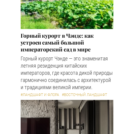
Горный курорт в Чэнде: как
устроен самый большой
императорский сад в мире
Горный курорт Чэнде — это знаменитая
летняя резиденция китайских
императоров, где красота дикой природы
гармонично соединилась с архитектурой
и традициями великой империи.
#ЛАНДШАФТ И ФЛОРА
#ВОСТОЧНЫЙ ЛАНДШАФТ