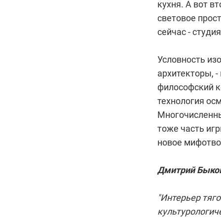
кухня. А вот в
световое прос
сейчас - студи
Условность из
архитекторы, -
философский ко
технология осм
Многочисленны
тоже часть игр
новое мифотво
Дмитрий Быко
"Интерьер тяго
культурологич