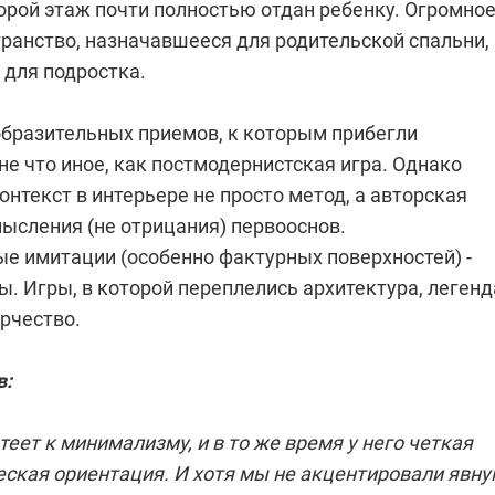
торой этаж почти полностью отдан ребенку. Огромно
транство, назначавшееся для родительской спальни,
я для подростка.
образительных приемов, к которым прибегли
 не что иное, как постмодернистская игра. Однако
нтекст в интерьере не просто метод, а авторская
ысления (не отрицания) первооснов.
е имитации (особенно фактурных поверхностей) -
ы. Игры, в которой переплелись архитектура, легенд
рчество.
в
:
теет к минимализму, и в то же время у него четкая
еская ориентация. И хотя мы не акцентировали явн