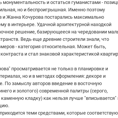
ь монументальность и остаться гуманистами - позиц
вильная, но и беспроигрышная. Именно поэтому
 и Жанна Кочурова постарались максимально
тему в интерьере. Удачной архитектурной находкой
вочное решение, базирующееся на чередовании мал
транств. Ведь еще древние строители знали, что
меров - категория относительная. Может быть,
контраста и стал знаковой характеристикой кварти
нова" просматривается не только в планировке и
ериалах, но и в методах оформления: декоре и
е. По замыслу авторов введение в восточную
инего и золотого) современной палитры (серого,
каменную кладку) как нельзя лучше "вписывается" 
цию.
 приходится теми средствами, которые соответствую