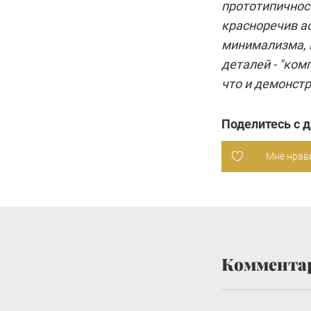
прототипичност
красноречив а
минимализма, 
деталей - "ко
что и демонстр
Поделитесь с 
Мне нрав
Коммента