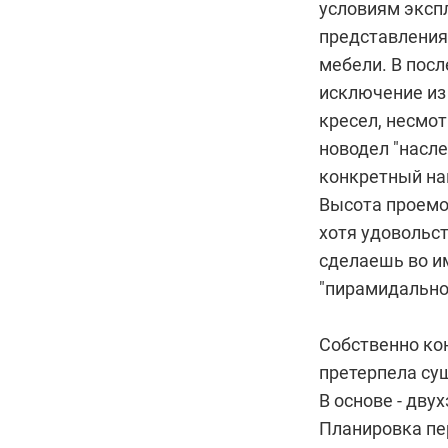
условиям эксп
представлениям
мебели. В посл
исключение из
кресел, несмо
новодел "насл
конкретный нам
Высота проемов
хотя удовольст
сделаешь во и
"пирамидальной
Собственно ко
претерпела су
В основе - дву
Планировка пер