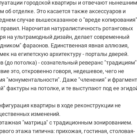
луатации городской квартиры и отвечают нынешним
 об отделке. Это касается также аксессуаров и
еднем случае вышесказанное о "вреде копирования"
 правил. Нарочитая натуралистичность ротанговых
тря на ультрамодный дизайн, делает современный
едником" фараонов. Единственная явная аллюзия,
ек на египетскую архитектуру - порталы дверей.
 (до потолка) - сознательный реверанс "традициям"
вие это, откровенно говоря, недешевое, чего не
мя "монументальности". Даже "членения" и фрагмен
" фактуры на потолке, и те выступают под ее эгидо
нфигурация квартиры в ходе реконструкции не
щественных изменений.
хэтажная "матрица" с традиционным зонированием.
вого этажа типична: прихожая, гостиная, столовая-