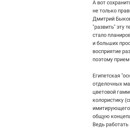
А вот сохранит
не только пра
Дмитрий Быков
"развить" эту 
стало планиро
и больших прос
восприятие раз
поэтому прием 
Египетская "ос
отделочных мат
цветовой гамм
колористику (с
имитирующего 
общую концеп
Ведь работать