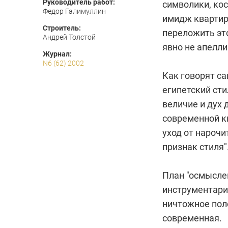
Руководитель работ:
символики, ко
Федор Галимуллин
имидж квартир
Строитель:
переложить это
Андрей Толстой
явно не апелл
Журнал:
N6 (62) 2002
Как говорят с
египетский ст
величие и дух 
современной к
уход от нарочи
признак стиля"
План "осмыслен
инструментари
ничтожное пол
современная.