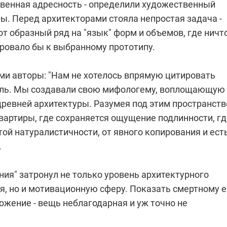
свенная адресность - определили художественный
ы. Перед архитекторами стояла непростая задача -
т образный ряд на "язык" форм и объемов, где ничт
ировало бы к выбранному прототипу.
ами авторы: "Нам не хотелось впрямую цитировать
иль. Мы создавали свою мифологему, воплощающую
древней архитектуры. Разумея под этим пространств
вартиры, где сохраняется ощущение подлинности, гд
той натуралистичности, от явного копирования и ест
.
ия" затронул не только уровень архитектурного
я, но и мотивационную сферу. Показать смертному е
ожение - вещь неблагодарная и уж точно не