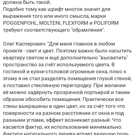
должна быть такой.
Подобно тому как шрифт многое значит для
выражения того или иного смысла, марки
POGGENPOHL, MOLTENI, FLEXFORM и POLIFORM
требуют соответствующего "обрамления".
Олег Касперович: "Для меня главное в любом
проекте - свет и цвет. Поэтому важно было насытить
квартиру светом и ещё дополнительно "высветить"
пространство за счёт используемого цвета. В
гостиной и кухне-столовой огромные окна, плюс к
этому я не стал разделять помещения глухой стеной,
а поставил стеклянную перегородку. При желании
её можно задёрнуть прозрачной портьерой и таким
образом обособить помещения. Практически все
стены выкрашены в один цвет, но за счёт того что
поверхности на разном расстоянии от окна и под
разными углами, эффект возникает разный. Что
касается фактур, их использование минимально:
фактура натурального дерева играет ведущую роль.