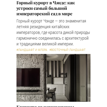
Горный курорт в Чэнде: как
устроен самый большой
императорский сад в мире
Горный курорт Чэнде — это знаменитая
летняя резиденция китайских
императоров, где красота дикой природы
гармонично соединилась с архитектурой
и традициями великой империи.
#ЛАНДШАФТ И ФЛОРА
#ВОСТОЧНЫЙ ЛАНДШАФТ