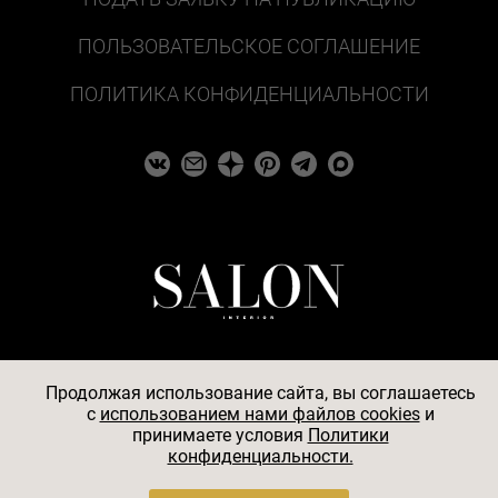
ПОЛЬЗОВАТЕЛЬСКОЕ СОГЛАШЕНИЕ
ПОЛИТИКА КОНФИДЕНЦИАЛЬНОСТИ
Продолжая использование сайта, вы соглашаетесь
c
использованием нами файлов cookies
и
© 2026
принимаете условия
Политики
конфиденциальности.
АО «БКМ», ОГРН 1027739494584, ИНН 7705056238,
127018, Москва, ул. Полковая, д. 3, стр. 4, помещение I,