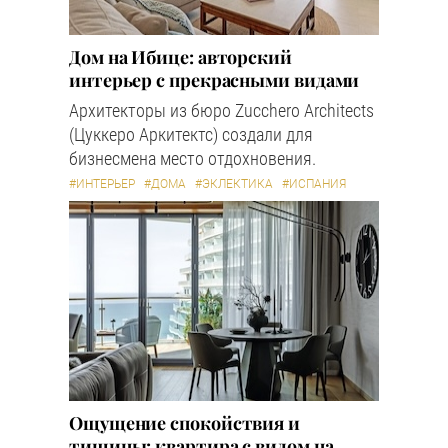
Дом на Ибице: авторский
интерьер с прекрасными видами
Архитекторы из бюро Zucchero Architects
(Цуккеро Аркитектс) создали для
бизнесмена место отдохновения.
#ИНТЕРЬЕР
#ДОМА
#ЭКЛЕКТИКА
#ИСПАНИЯ
Ощущение спокойствия и
тишины: квартира с видом на