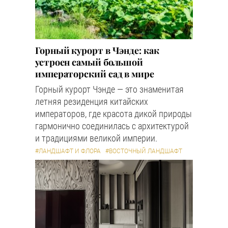
Горный курорт в Чэнде: как
устроен самый большой
императорский сад в мире
Горный курорт Чэнде — это знаменитая
летняя резиденция китайских
императоров, где красота дикой природы
гармонично соединилась с архитектурой
и традициями великой империи.
#ЛАНДШАФТ И ФЛОРА
#ВОСТОЧНЫЙ ЛАНДШАФТ