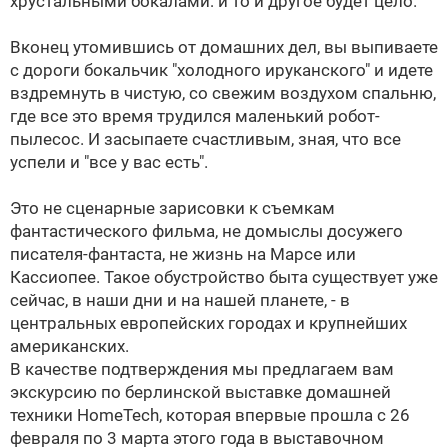
хрустальными бокалами: и то и другое будет цело.
Вконец утомившись от домашних дел, вы выпиваете
с дороги бокальчик "холодного ируканского" и идете
вздремнуть в чистую, со свежим воздухом спальню,
где все это время трудился маленький робот-
пылесос. И засыпаете счастливым, зная, что все
успели и "все у вас есть".
Это не сценарные зарисовки к съемкам
фантастического фильма, не домыслы досужего
писателя-фантаста, не жизнь на Марсе или
Кассиопее. Такое обустройство быта существует уже
сейчас, в наши дни и на нашей планете, - в
центральных европейских городах и крупнейших
американских.
В качестве подтверждения мы предлагаем вам
экскурсию по берлинской выставке домашней
техники HomeTech, которая впервые прошла с 26
февраля по 3 марта этого года в выставочном