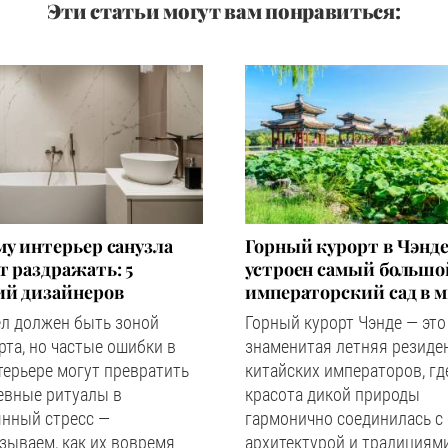
Эти статьи могут вам понравиться:
у интерьер санузла
Горный курорт в Чэнде
 раздражать: 5
устроен самый большо
ий дизайнеров
императорский сад в 
ел должен быть зоной
Горный курорт Чэнде — это
та, но частые ошибки в
знаменитая летняя резиде
терьере могут превратить
китайских императоров, гд
евные ритуалы в
красота дикой природы
янный стресс —
гармонично соединилась с
зываем, как их вовремя
архитектурой и традициям