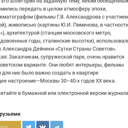
 это аллегория на заданную тему, некий обобщённы
емились передать в целом атмосферу эпохи,
ематографом (фильмы Г.В. Александрова с участие
й), живописью (картины Ю.И. Пименова, в частност
), архитектурой (станции московского метро,
 довоенные годы, сталинские высотки), использовал
к Александра Дейнеки «Сутки Страны Советов».
ая: Заказчикам, супружеской паре, очень нравится
 советском варианте. Они любят интерьеры, фильмы
и для них было важно создать в квартире
ее настроение—Москвы 30–40-х годов ХХ века.
читайте в бумажной или
электронной версии
журнала
друзьями
ится