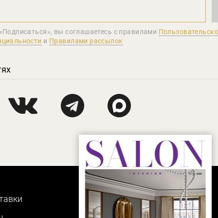
«Подписаться», вы соглашаетеcь с правилами
Пользовательско
нциальности
и
Правилами рассылок
тях
тавки
ы