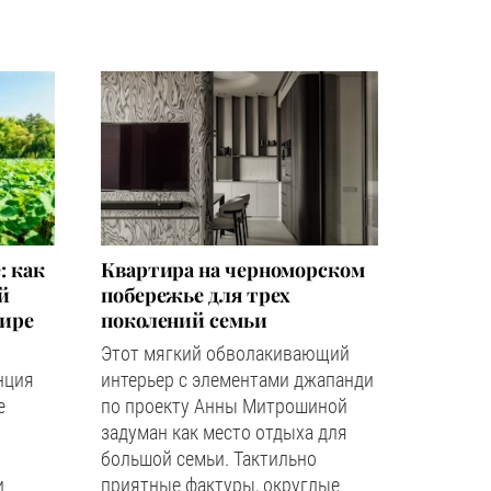
: как
Квартира на черноморском
й
побережье для трех
мире
поколений семьи
Этот мягкий обволакивающий
нция
интерьер с элементами джапанди
е
по проекту Анны Митрошиной
задуман как место отдыха для
большой семьи. Тактильно
и
приятные фактуры, округлые