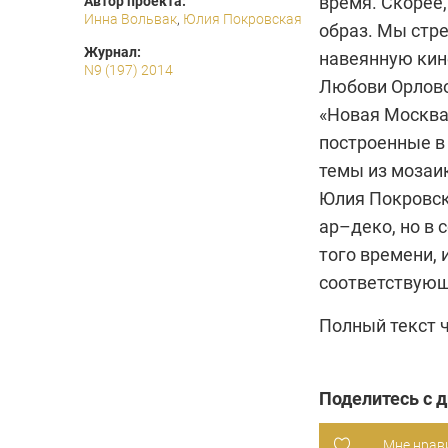
время. Скорее,
Автор проекта:
Инна Вольвак
,
Юлия Покровская
образ. Мы стр
Журнал:
навеянную кин
N9 (197) 2014
Любови Орлово
«Новая Москва»
построенные в
темы из мозаи
Юлия Покровск
ар–деко, но в
того времени, 
соответствующ
Полный текст 
Поделитесь с 
Мне нрав