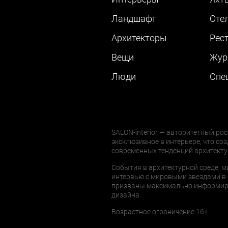
Ландшафт
Оте
Архитекторы
Рес
Вещи
Жур
Люди
Cпе
SALON-interior — авторитетный рос
эксклюзивное в интерьере, что соз
современных тенденций архитекту
События в архитектурной среде, м
интервью с мировыми звездами в 
призваны максимально информиров
дизайна.
Возрастное ограничение 16+