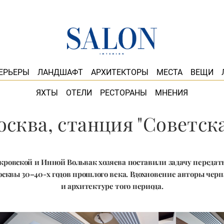
ЕРЬЕРЫ
ЛАНДШАФТ
АРХИТЕКТОРЫ
МЕСТА
ВЕЩИ
ЯХТЫ
ОТЕЛИ
РЕСТОРАНЫ
МНЕНИЯ
сква, станция "Советск
ровской и Инной Вольвак хозяева поставили задачу передать
квы 30–40-х годов прошлого века. Вдохновение авторы черп
и архитектуре того периода.