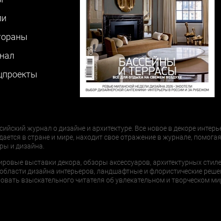
ли
тораны
нал
цпроекты
сийский журнал о дизайне и архитектуре. Все новое в декоре интерь
дается в стране и мире, находит свое отражение в журнале, помогая
ры и дизайна.
ировые выставки декора, обзоры аксессуаров, архитектурных стиле
области дизайна интерьеров, ландшафтные и флористические реше
ать взыскательного читателя об увлекательном и творческом мир