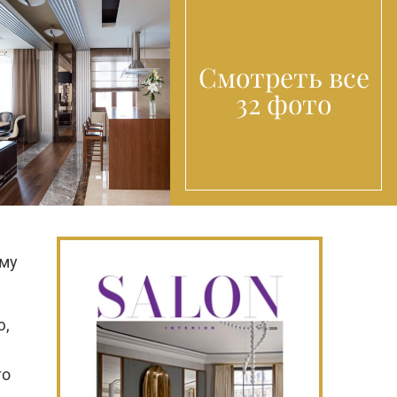
Смотреть все
32 фото
ему
ю,
то