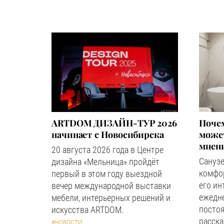
ARTDOM ДИЗАЙН-ТУР 2026
Почем
начинает с Новосибирска
может
мнен
20 августа 2026 года в Центре
Сануз
дизайна «Мельница» пройдёт
комфор
первый в этом году выездной
его ин
вечер международной выставки
ежедн
мебели, интерьерных решений и
посто
искусства ARTDOM.
расска
#НОВОСТИ