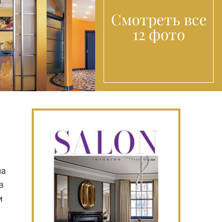
Смотреть все
12 фото
на
в
и