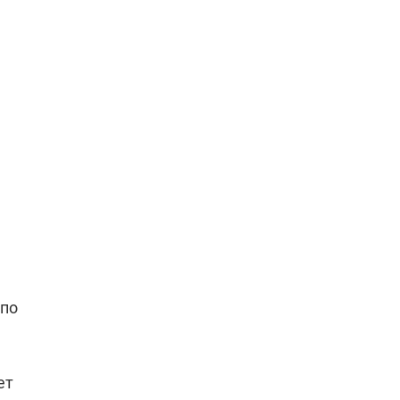
,
 по
ет