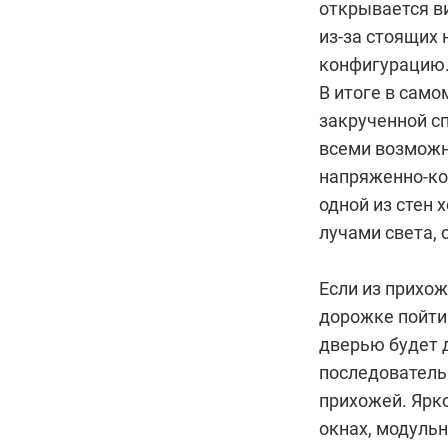
открывается ви
из-за стоящих 
конфигурацию
В итоге в сам
закрученной с
всеми возможн
напряженно-кон
одной из стен 
лучами света, 
Если из прихо
дорожке пойти 
дверью будет 
последователь
прихожей. Ярко
окнах, модуль