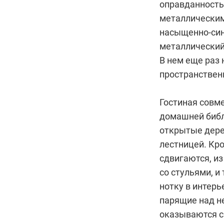
оправданность 
металлическим
насыщенно-син
металлический
В нем еще раз 
пространствен
Гостиная совм
домашней библи
открытые дере
лестницей. Кр
сдвигаются, и
со стульями, 
нотку в интерь
парящие над н
оказываются с