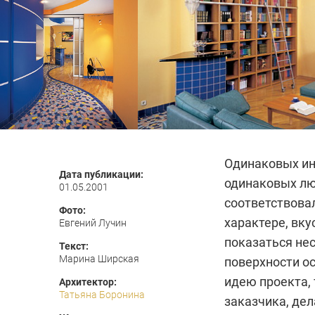
Одинаковых ин
Дата публикации:
одинаковых люд
01.05.2001
соответствовал
Фото:
характере, вку
Евгений Лучин
показаться не
Текст:
Марина Ширская
поверхности о
идею проекта,
Архитектор:
Татьяна Боронина
заказчика, дел