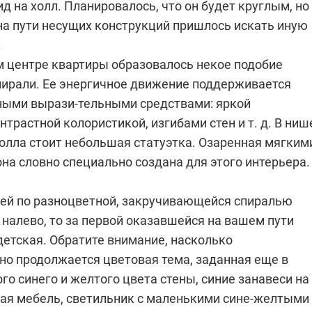
д на холл. Планировалось, что он будет круглым, но
на пути несущих конструкций пришлось искать иную
.
ом центре квартиры образовалось некое подобие
пирали. Ее энергичное движение поддерживается
ыми вырази-тельными средствами: яркой
трастной колористикой, изгибами стен и т. д. В ниш
холла стоит небольшая статуэтка. Озаренная мягким
она словно специально создана для этого интерьера.
жей по разноцветной, закручивающейся спиралью
налево, то за первой оказавшейся на вашем пути
детская. Обратите внимание, насколько
но продолжается цветовая тема, заданная еще в
го синего и желтого цвета стены, синие занавеси на
ная мебель, светильник с маленькими сине-желтыми