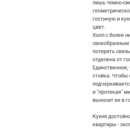
лишь темно-си
геометрическом
гостиную и кух
цвет.
Холл с более н
своеобразным 
потерять связь
отделена от г
Единственное, 
стойка. Чтобы 
подчеркиваетс
и "протекая" м
выносит ее в г
Кухня достойн
квартиры - экс