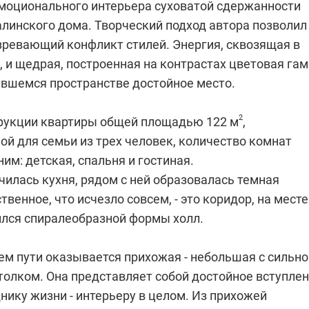
эмоционального интерьера суховатой сдержанности
алинского дома. Творческий подход автора позволил
зревающий конфликт стилей. Энергия, сквозящая в
, и щедрая, построенная на контрастах цветовая га
ившемся пространстве достойное место.
2
рукции квартиры общей площадью 122 м
,
й для семьи из трех человек, количество комнат
им: детская, спальня и гостиная.
илась кухня, рядом с ней образовалась темная
твенное, что исчезло совсем, - это коридор, на месте
ился спиралеобразной формы холл.
ем пути оказывается прихожая - небольшая с сильно
олком. Она представляет собой достойное вступле
нику жизни - интерьеру в целом. Из прихожей