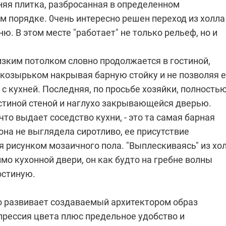
няя плитка, разбросанная в определенном
 порядке. 0чень интересно решен переход из холла
ню. В этом месте "работает" не только рельеф, но и
изким потолком словно продолжается в гостиной,
козырьком накрывая барную стойку и не позволяя 
 с кухней. Последняя, по просьбе хозяйки, полность
остиной стеной и наглухо закрывающейся дверью.
что выдает соседство кухни, - это та самая барная
она не выглядела сиротливо, ее присутствие
я рисунком мозаичного пола. "Выплескиваясь" из хо
имо кухонной двери, он как будто на гребне волны
остиную.
о развивает создаваемый архитектором образ
прессия цвета плюс предельное удобство и