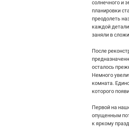
солнечного и 
планировки ст
преодолеть на
каждой детали
заняли в слож
После реконст
предназначенно
осталось прежн
Немного увелич
комната. Единс
которого появ
Первой на наш
опущенным пот
к яркому празд