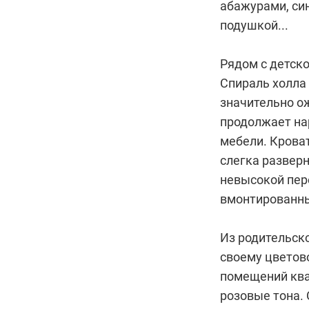
абажурами, си
подушкой...
Рядом с детск
Спираль холла
значительно о
продолжает на
мебели. Крова
слегка разверн
невысокой пер
вмонтированн
Из родительско
своему цветов
помещений ква
розовые тона.