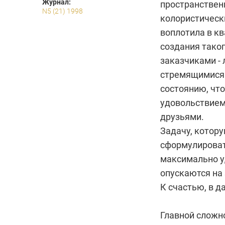
Журнал:
пространствен
N5 (21) 1998
колористически
воплотила в кв
создания таког
заказчиками -
стремящимися 
состоянию, что
удовольствием 
друзьями.
Задачу, котор
сформулироват
максимально уд
опускаются на
К счастью, в д
Главной сложн