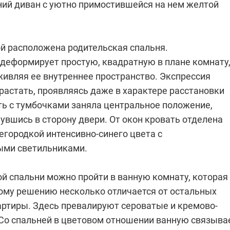
ний диван с уютно примостившейся на нем желтой
ой расположена родительская спальня.
 деформирует простую, квадратную в плане комнату
живляя ее внутреннее пространство. Экспрессия
растать, проявляясь даже в характере расстановки
ть с тумбочками заняла центральное положение,
увшись в сторону двери. От окон кровать отделена
егородкой интенсивно-синего цвета с
ыми светильниками.
й спальни можно пройти в ванную комнату, которая
ому решению несколько отличается от остальных
ртиры. Здесь превалируют сероватые и кремово-
 Со спальней в цветовом отношении ванную связыва