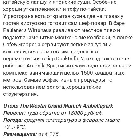
китайскую лапшу, и японские суши. Особенно
хороши утка поекински и тофу по-тайски.
У ресторана есть открытая кухня, где на глазах у
гостей виртуозно готовит сам шеф-повар. В баре
Рaulaner’s Wirtshaus разливают местное пиво и
подают знаменитые мюнхенские колбаски, в лонже
Café&Grapperia сервируют легкие закуски и
коктейли, вечером гостям предлагают
переместиться в бар Ducktail’s. Уже год как в отеле
работает Arabella Spa, гигантский оздоровительный
комплекс, занимающий целых 1500 квадратных
метров. Самые эффективные процедуры - с
использованием золота, хороша также
стоунтерапия.
Отель The Westin Grand Munich Arabellapark
Перелет:
туда-обратно от 18000 рублей.
Погода:
средняя температура в феврале-марте
+3...+9°С.
Размещение:
от € 175.