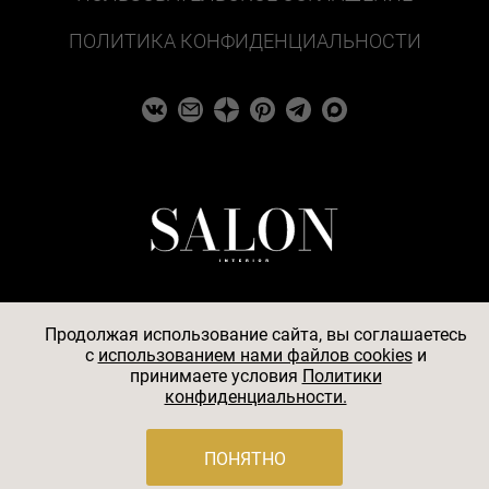
ПОЛИТИКА КОНФИДЕНЦИАЛЬНОСТИ
Продолжая использование сайта, вы соглашаетесь
c
использованием нами файлов cookies
и
© 2026
принимаете условия
Политики
конфиденциальности.
АО «БКМ», ОГРН 1027739494584, ИНН 7705056238,
127018, Москва, ул. Полковая, д. 3, стр. 4, помещение I,
комн. 23
ПОНЯТНО