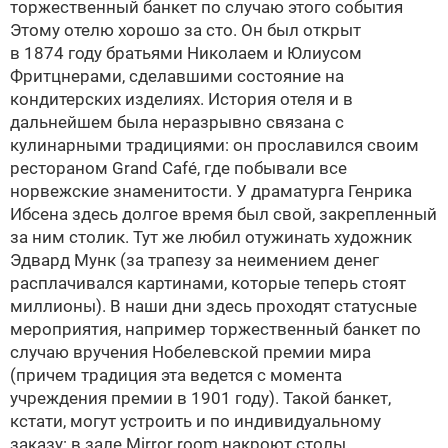
торжественный банкет по случаю этого события
Этому отелю хорошо за сто. Он был открыт
в 1874 году братьями Николаем и Юлиусом
Фритцнерами, сделавшими состояние на
кондитерских изделиях. История отеля и в
дальнейшем была неразрывно связана с
кулинарными традициями: он прославился своим
рестораном Grand Café, где побывали все
норвежские знаменитости. У драматурга Генрика
Ибсена здесь долгое время был свой, закрепленный
за ним столик. Тут же любил отужинать художник
Эдвард Мунк (за трапезу за неимением денег
расплачивался картинами, которые теперь стоят
миллионы). В наши дни здесь проходят статусные
мероприятия, например торжественный банкет по
случаю вручения Нобелевской премии мира
(причем традиция эта ведется с момента
учреждения премии в 1901 году). Такой банкет,
кстати, могут устроить и по индивидуальному
заказу: в зале Mirror room накроют столы