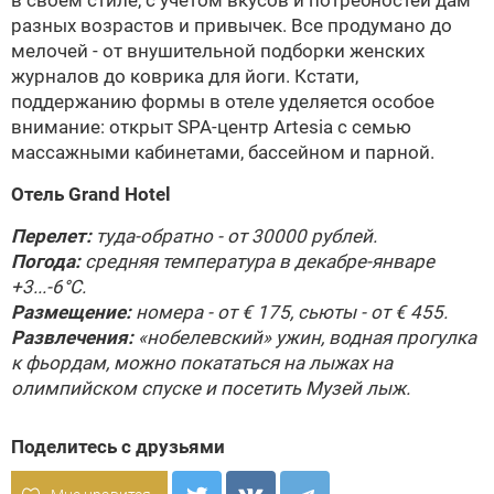
в своем стиле, с учетом вкусов и потребностей дам
разных возрастов и привычек. Все продумано до
мелочей - от внушительной подборки женских
журналов до коврика для йоги. Кстати,
поддержанию формы в отеле уделяется особое
внимание: открыт SPA-центр Artesia с семью
массажными кабинетами, бассейном и парной.
Отель Grand Hotel
Перелет:
туда-обратно - от 30000 рублей.
Погода:
средняя температура в декабре-январе
+3...-6°С.
Размещение:
номера - от € 175, сьюты - от € 455.
Развлечения:
«нобелевский» ужин, водная прогулка
к фьордам, можно покататься на лыжах на
олимпийском спуске и посетить Музей лыж.
Поделитесь с друзьями