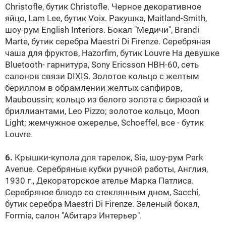
Christofle, бутик Christofle. Черное декоративное
яйцо, Lam Lee, бутик Voix. Ракушка, Maitland-Smith,
шоу-рум English Interiors. Бокал "Медичи", Brandi
Marte, бутик серебра Maestri Di Firenze. Серебряная
чаша для фруктов, Hazorfim, бутик
Louvre
На девушке
Bluetooth- гарнитура, Sony Ericsson HBH-60, сеть
салонов связи DIXIS. Золотое кольцо с желтым
бериллом в обрамлении желтых сапфиров,
Mauboussin; кольцо из белого золота с бирюзой и
бриллиантами, Leo Pizzo; золотое кольцо, Moon
Light; жемчужное ожерелье, Schoeffel, все - бутик
Louvre
.
6.
Крышки-купола для тарелок, Sia, шоу-рум Park
Avenue. Серебряные кубки ручной работы, Англия,
1930 г., Декораторское ателье Марка Патлиса.
Серебряное блюдо со стеклянным дном, Sacchi,
бутик серебра Maestri Di Firenze. Зеленый бокал,
Formia, салон "Абитарэ Интерьер".