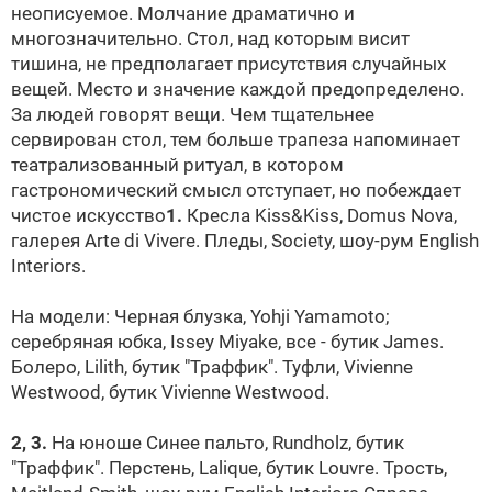
неописуемое. Молчание драматично и
многозначительно. Стол, над которым висит
тишина, не предполагает присутствия случайных
вещей. Место и значение каждой предопределено.
За людей говорят вещи. Чем тщательнее
сервирован стол, тем больше трапеза напоминает
театрализованный ритуал, в котором
гастрономический смысл отступает, но побеждает
чистое искусство
1.
Кресла Kiss&Kiss, Domus Nova,
галерея Arte di Vivere. Пледы, Society, шоу-рум English
Interiors.
На модели: Черная блузка, Yohji Yamamoto;
серебряная юбка, Issey Miyake, все - бутик James.
Болеро, Lilith, бутик "Траффик". Туфли, Vivienne
Westwood, бутик Vivienne Westwood.
2, 3.
На юноше Синее пальто, Rundholz, бутик
"Траффик". Перстень, Lalique, бутик
Louvre
. Трость,