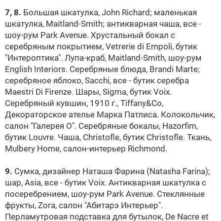
7, 8.
Большая шкатулка, John Richard; маленькая
шкатулка, Maitland-Smith; антикварная чаша, все -
шоу-рум Park Avenue. Хрустальный бокал с
серебряным покрытием, Vetrerie di Еmpoli, бутик
"Интероптика". Лупа-краб, Maitland-Smith, шоу-рум
English Interiors. Серебряные блюда, Brandi Marte;
серебряное яблоко, Sacchi, все - бутик серебра
Maestri Di Firenze. Шары, Sigma, бутик Voix.
Cеребряный кувшин, 1910 г., Tiffany&Co,
Декораторское ателье Марка Патлиса. Колокольчик,
салон "Галерея О". Серебряные бокалы, Hazorfim,
бутик
Louvre
. Чаша, Christofle, бутик Christofle. Ткань,
Mulbery Home, салон-интерьер Richmond.
9.
Сумка, дизайнер Наташа Фарина (Natasha Farina);
шар, Asia, все - бутик Voix. Антикварная шкатулка с
посеребрением, шоу-рум Park Avenue. Стеклянные
фрукты, Zora, салон "Абитарэ Интерьер".
Перламутровая подставка для бутылок, De Nacre et