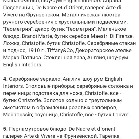
Maitland-Smith, шоу-рум English Interiors Справа
Подсвечник, De Nacre et d`Оrient, галерея Arte di
Vivere на Фрунзенской. Металлическая люстра
ручного серебрения с хрустальными подвесками,
"Геометрия", декор-бутик "Геометрия". Маленькое
блюдо, Brandi Marte, бутик серебра Maestri Di Firenze.
Ложка, Christofle, бутик Christofle. Серебряные стакан
и поднос, 1910 г., Tiffany&Co, Декораторское ателье
Марка Патлиса. Стеклянная ваза, Англия, шоу-рум
English Interiors.
4.
Серебряное зеркало, Англия, шоу-рум English
Interiors. Столовые приборы; серебряные солонка и
перечница; подставка для ножа, Christofle, все -
бутик Christofle. Золотое кольцо с треугольным
аметистом в обрамлении розовых сапфиров,
Mauboussin; соусница, Christofle, все - бутик
Louvre
.
5.
Перламутровое блюдо, De Nacre et d`orient,
галерея Arte di Vivere на Фрунзенской. Тарелка,