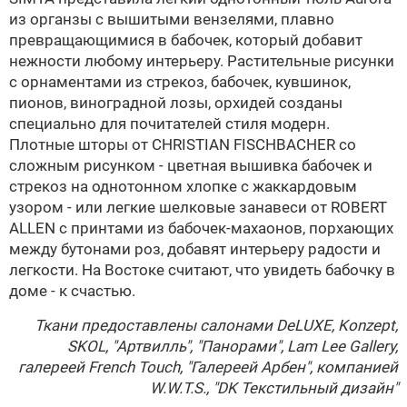
из органзы с вышитыми вензелями, плавно
превращающимися в бабочек, который добавит
нежности любому интерьеру. Растительные рисунки
с орнаментами из стрекоз, бабочек, кувшинок,
пионов, виноградной лозы, орхидей созданы
специально для почитателей стиля модерн.
Плотные шторы от
CHRISTIAN FISCHBACHER
со
сложным рисунком - цветная вышивка бабочек и
стрекоз на однотонном хлопке с жаккардовым
узором - или легкие шелковые занавеси от ROBERT
ALLEN с принтами из бабочек-махаонов, порхающих
между бутонами роз, добавят интерьеру радости и
легкости. На Востоке считают, что увидеть бабочку в
доме - к счастью.
Ткани предоставлены салонами
DeLUXE
, Konzept,
SKOL
, "Артвилль",
"Панорами"
, Lam Lee Gallery,
галереей
French Touch
,
"Галереей Арбен"
, компанией
W.W.T.S.
, "DK Текстильный дизайн"