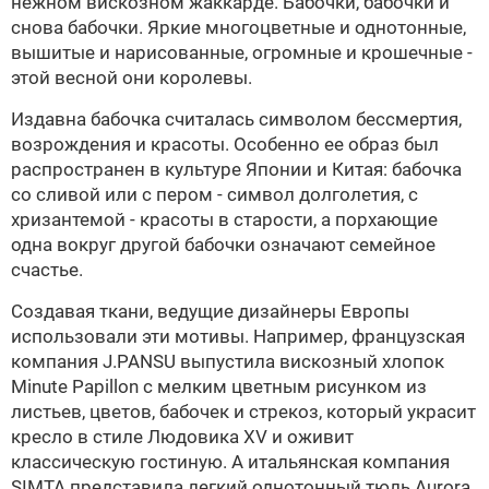
нежном вискозном жаккарде. Бабочки, бабочки и
снова бабочки. Яркие многоцветные и однотонные,
вышитые и нарисованные, огромные и крошечные -
этой весной они королевы.
Издавна бабочка считалась символом бессмертия,
возрождения и красоты. Особенно ее образ был
распространен в культуре Японии и Китая: бабочка
со сливой или с пером - символ долголетия, с
хризантемой - красоты в старости, а порхающие
одна вокруг другой бабочки означают семейное
счастье.
Создавая ткани, ведущие дизайнеры Европы
использовали эти мотивы. Например, французская
компания J.PANSU выпустила вискозный хлопок
Minute Papillon с мелким цветным рисунком из
листьев, цветов, бабочек и стрекоз, который украсит
кресло в стиле
Людовика XV
и оживит
классическую гостиную. А итальянская компания
SIMTA представила легкий однотонный тюль Aurora