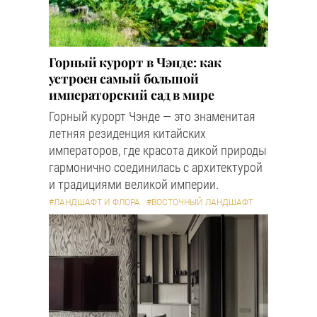
Горный курорт в Чэнде: как
устроен самый большой
императорский сад в мире
Горный курорт Чэнде — это знаменитая
летняя резиденция китайских
императоров, где красота дикой природы
гармонично соединилась с архитектурой
и традициями великой империи.
#ЛАНДШАФТ И ФЛОРА
#ВОСТОЧНЫЙ ЛАНДШАФТ