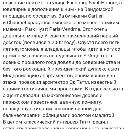
вечерние платья - на улице Faubourg Saint-Honoré, а
ювелирные дополнения к ним - на Вандомской
площади, по соседству. За бутиками Cartier
и Chaumet красуется вывеска с не менее громким
именем - Park Hyatt Paris-Vend
me. Этот отель
довольно молодой, еще не разменявший первый
десяток (появился в 2002 году). Спустя всего пять
лет неугомонные владельцы, чтобы идти в ногу со
временем, взялись переделывать SPA-центр, а
осенью прошлого года довели до совершенства и
без того роскошный президентский дуплекс-сьют.
Модернизацию апартаментов, занимающих два
этажа, проводил архитектор Эд Таттл, известный
своими гостиничными проектами. В отделке сьюта
акцент сделали на махагониевом дереве и
парижском известняке, а ванную комнату,
оснащенную гидромассажной ванной для
бальнеотерапии, облицевали золотой смальтой.
В целом классический интерьер Таттл решил
оттенить произведениями современного искусства.