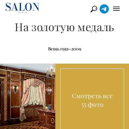
На золотую медаль
Вещь года–2009
Смотреть все
55 фото