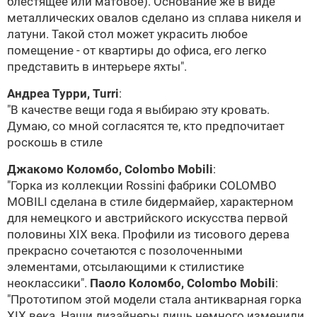
блестящее или матовое). Основание же в виде
металлических овалов сделано из сплава никеля и
латуни. Такой стол может украсить любое
помещение - от квартиры до офиса, его легко
представить в интерьере яхты".
Андреа Турри,
Turri
:
"В качестве вещи года я выбираю эту кровать.
Думаю, со мной согласятся те, кто предпочитает
роскошь в стиле
Джакомо Коломбо,
Colombo Mobili
:
"Горка из коллекции Rossini фабрики
COLOMBO
MOBILI
сделана в стиле бидермайер, характерном
для немецкого и австрийского искусства первой
половины XIX века. Профили из тисового дерева
прекрасно сочетаются с позолоченными
элементами, отсылающими к стилистике
неоклассики".
Паоло Коломбо,
Colombo Mobili
:
"Прототипом этой модели стала антикварная горка
XIX века. Наши дизайнеры лишь немного изменили