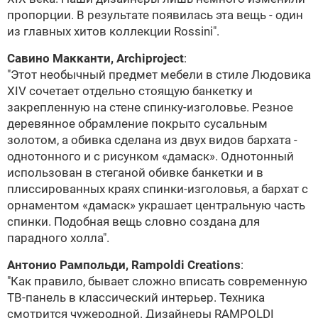
пропорции. В результате появилась эта вещь - один
из главных хитов коллекции Rossini".
Савино Макканти, Archiproject
:
"Этот необычный предмет мебели в стиле
Людовика
ХIV
сочетает отдельно стоящую банкетку и
закрепленную на стене спинку-изголовье. Резное
деревянное обрамление покрыто сусальным
золотом, а обивка сделана из двух видов бархата -
однотонного и с рисунком «дамаск». Однотонный
использован в стеганой обивке банкетки и в
плиссированных краях спинки-изголовья, а бархат с
орнаментом «дамаск» украшает центральную часть
спинки. Подобная вещь словно создана для
парадного холла".
Антонио Рампольди, Rampoldi Creations
:
"Как правило, бывает сложно вписать современную
ТВ-панель в классический интерьер. Техника
смотрится чужеродной. Дизайнеры RAMPOLDI