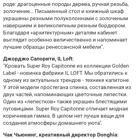
роде: драгоценные породы дерева, ручная резьба,
золочение... Письменный стол и книжный шкаф
украшены резными полуколоннами с золоченым
навершием и великолепным резным бордюром.
Благодаря «архитектурным» деталям кабинет
выглядит особенно величественно и напоминает
лучшие образцы ренессансной мебели".
Джорджо Сапорити,
IL Loft
:
"Кровать Super Roy Capitonne из коллекции Golden
Label - новинка фабрики
IL LOFT
. Мы обратились к
одному из актуальных трендов - технике капитоне.
У этой модели простегана спинка, составленная из
двух частей, напоминающих цветочные лепестки.
Один из «лепестков» также украшен блестящими
пуговицами. Super Roy Capitonne отличает модная
коричневая гамма. В целом нет лучше вещи для
создания атмосферы домашнего уюта".
Чак Чьюнинг, креативный директор Donghia
: