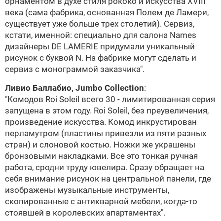
орнаментом в духе стиля рококо и искусства XVIII
века (сама фабрика, основанная Полем де Ламери,
существует уже больше трех столетий). Сервиз,
кстати, именной: специально для салона Names
дизайнеры
DE LAMERIE
придумали уникальный
рисунок с буквой N. На фабрике могут сделать и
сервиз с монограммой заказчика".
Ливио Баллабио
,
Jumbo Collection
:
"Комодов Roi Soleil всего 30 - лимитированная серия
запущена в этом году. Roi Soleil, без преувеличения,
произведение искусства. Комод инкрустирован
перламутром (пластины привезли из пяти разных
стран) и слоновой костью. Ножки же украшены
бронзовыми накладками. Все это тонкая ручная
работа, сродни труду ювелира. Сразу обращает на
себя внимание рисунок на центральной панели, где
изображены музыкальные инструменты,
скопированные с антикварной мебели, когда-то
стоявшей в королевских апартаментах".