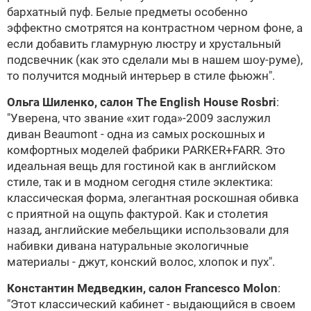
бархатный пуф. Белые предметы особенно
эффектно смотрятся на контрастном черном фоне, а
если добавить гламурную люстру и хрустальный
подсвечник (как это сделали мы в нашем шоу-руме),
то получится модный интерьер в стиле фьюжн".
Ольга Шиленко, салон
The English House Rosbri
:
"Уверена, что звание «хит года»-2009 заслужил
диван Beaumont - одна из самых роскошных и
комфортных моделей фабрики
PARKER+FARR
. Это
идеальная вещь для гостиной как в английском
стиле, так и в модном сегодня стиле эклектика:
классическая форма, элегантная роскошная обивка
с приятной на ощупь фактурой. Как и столетия
назад, английские мебельщики использовали для
набивки дивана натуральные экологичные
материалы - джут, конский волос, хлопок и пух".
Константин Медведкин,
салон Francesco Molon
:
"Этот классический кабинет - выдающийся в своем