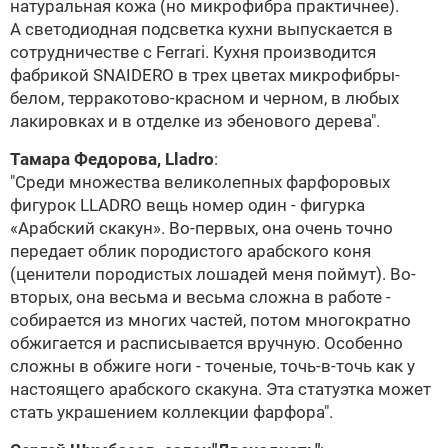
натуральная кожа (но микрофибра практичнее).
А светодиодная подсветка кухни выпускается в
сотрудничестве с Ferrari. Кухня производится
фабрикой
SNAIDERO
в трех цветах микрофибры-
белом, терракотово-красном и черном, в любых
лакировках и в отделке из эбенового дерева".
Тамара Федорова,
Lladro
:
"Среди множества великолепных фарфоровых
фигурок
LLADRO
вещь номер один - фигурка
«Арабский скакун». Во-первых, она очень точно
передает облик породистого арабского коня
(ценители породистых лошадей меня поймут). Во-
вторых, она весьма и весьма сложна в работе -
собирается из многих частей, потом многократно
обжигается и расписывается вручную. Особенно
сложны в обжиге ноги - точеные, точь-в-точь как у
настоящего арабского скакуна. Эта статуэтка может
стать украшением коллекции фарфора".