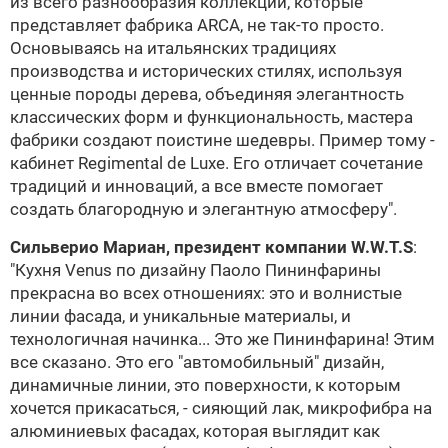
из всего разнообразия коллекций, которые
представляет фабрика
ARCA
, не так-то просто.
Основываясь на итальянских традициях
производства и исторических стилях, используя
ценные породы дерева, объединяя элегантность
классических форм и функциональность, мастера
фабрики создают поистине шедевры. Пример тому -
кабинет Regimental de Luxe. Его отличает сочетание
традиций и инноваций, а все вместе помогает
создать благородную и элегантную атмосферу".
Сильверио Мариан, президент компании
W.W.T.S
:
"Кухня Venus по дизайну
Паоло Пининфарины
прекрасна во всех отношениях: это и волнистые
линии фасада, и уникальные материалы, и
технологичная начинка... Это же Пининфарина! Этим
все сказано. Это его "автомобильный" дизайн,
динамичные линии, это поверхности, к которым
хочется прикасаться, - сияющий лак, микрофибра на
алюминиевых фасадах, которая выглядит как