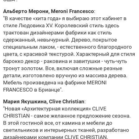
Альберто Мерони,
Meroni Francesco
:
"В качестве «хита года» я выбираю этот кабинет в
стиле
Людовика ХV
. Королевский стиль здесь
трактован дизайнерами фабрики как стиль
сдержанный, невычурный. Дерево, покрытое
специальным лаком, - естественного благородного
цвета, с красивой текстурой. Характерный для стиля
барокко декор - раковина и завитушки - чуть-чуть
тронут золотом. Все, включая сложные резные
детали, изготовлено вручную из массива дерева.
Мебель произведена на фабрике
MERONI
FRANCESCO
в Брианце".
Мария Якушкина,
Clive Christian
:
"Новая «Архитектурная коллекция»
CLIVE
CHRISTIAN
- самое желанное предложение сезона.
В этой гостиной все, от камина и мебели до
светильников и интерьерных тканей, разработано
дизайнерами компании
CLIVE CHRISTIAN
.