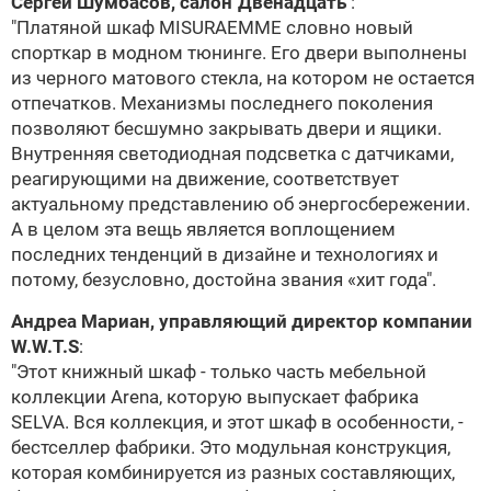
Сергей Шумбасов,
салон"Двенадцать"
:
"Платяной шкаф
MISURAEMME
словно новый
спорткар в модном тюнинге. Его двери выполнены
из черного матового стекла, на котором не остается
отпечатков. Механизмы последнего поколения
позволяют бесшумно закрывать двери и ящики.
Внутренняя светодиодная подсветка с датчиками,
реагирующими на движение, соответствует
актуальному представлению об энергосбережении.
А в целом эта вещь является воплощением
последних тенденций в дизайне и технологиях и
потому, безусловно, достойна звания «хит года".
Андреа Мариан, управляющий директор компании
W.W.T.S
:
"Этот книжный шкаф - только часть мебельной
коллекции Arena, которую выпускает фабрика
SELVA
. Вся коллекция, и этот шкаф в особенности, -
бестселлер фабрики. Это модульная конструкция,
которая комбинируется из разных составляющих,