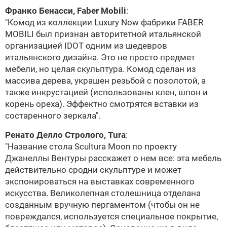
Франко Бенасси,
Faber Mobili
:
"Комод из коллекции Luxury Now фабрики
FABER
MOBILI
был признан авторитетной итальянской
организацией IDOT одним из шедевров
итальянского дизайна. Это не просто предмет
мебели, но целая скульптура. Комод сделан из
массива дерева, украшен резьбой с позолотой, а
также инкрустацией (использованы клен, шпон и
корень ореха). Эффектно смотрятся вставки из
состаренного зеркала".
Ренато Делло Стролого,
Tura
:
"Название стола Scultura Moon по проекту
Джанеллы Вентуры расскажет о нем все: эта мебель
действительно сродни скульптуре и может
экспонироваться на выставках современного
искусства. Великолепная столешница отделана
созданным вручную пергаментом (чтобы он не
повреждался, используется специальное покрытие,