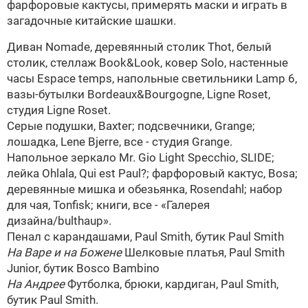
фарфоровые кактусы, примерять маски и играть в
загадочные китайские шашки.
Диван Nomade, деревянный столик Thot, белый
столик, стеллаж Book&Look, ковер Solo, настенные
часы Espace temps, напольные светильники Lamp 6,
вазы-бутылки Bordeaux&Bourgogne,
Ligne Roset
,
студия
Ligne Roset
.
Серые подушки,
Baxter
; подсвечники,
Grange
;
лошадка, Lene Bjerre, все - студия
Grange
.
Напольное зеркало Mr. Gio Light Specchio, SLIDE;
лейка Ohlala, Qui est Paul?; фарфоровый кактус,
Bosa
;
деревянные мишка и обезьянка, Rosendahl; набор
для чая, Tonfisk; книги, все -
«Галерея
дизайна/bulthaup»
.
Пенал с карандашами, Paul Smith, бутик Paul Smith
На Варе и на Божене
Шелковые платья, Paul Smith
Junior, бутик Bosco Bambino
На Андрее
Футболка, брюки, кардиган, Paul Smith,
бутик Paul Smith.