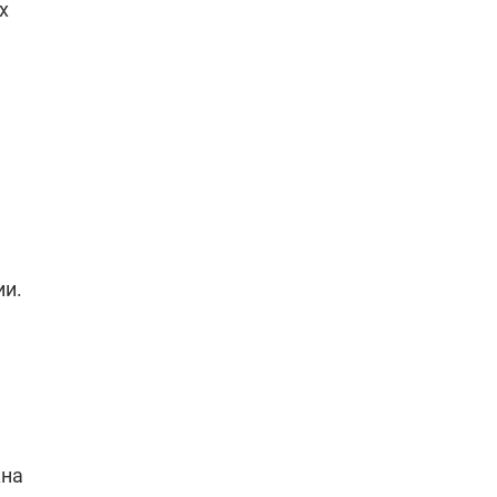
х
ии.
жна