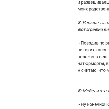
и развешиваешь
моих родствен
S:
Раньше такой
фотографии вис
- Поездив по р
никаких каноно
положено веша
натюрморты, в
Я считаю, что 
S:
Мебели это 
- Ну конечно! 