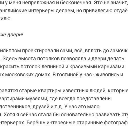
и у меня непреложная и бесконечная. Это не значит
 английские интерьеры делаем, но привилегию отда
тилю.
ие двери!
илиппом проектировали сами, всё, вплоть до замоч
. Здесь высота потолков позволяла и двери делать
украсить потолок лепниной и красивыми карнизами.
ых московских домах. В гостиной у нас - живопись и
равятся старые квартиры известных людей, которы
квартирами-музеями, где всегда представлены
ственников, друзей и т.д. У нас это мало
. Хотя я сейчас стала бы основательно развивать эт
интерьерах. Берёшь интересные старинные фотогра