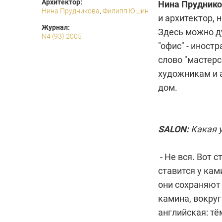
Архитектор:
Нина Пруднико
Нина Прудникова
,
Филипп Юшин
и архитектор, 
Журнал:
Здесь можно д
N4 (93) 2005
"офис" - иност
слово "мастерс
художникам и а
дом.
SALON:
Какая у
- Не вся. Вот 
ставится у кам
они сохраняют 
камина, вокруг
английская: тё