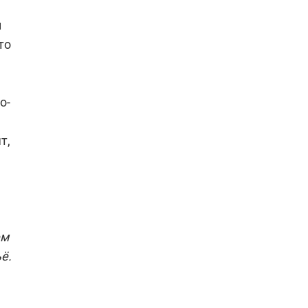
и
то
о-
т,
ем
ё.