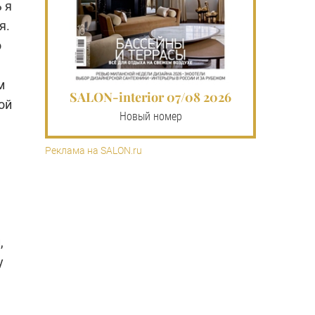
 я
я.
о
м
SALON-interior 07/08 2026
ой
Новый номер
Реклама на SALON.ru
,
у