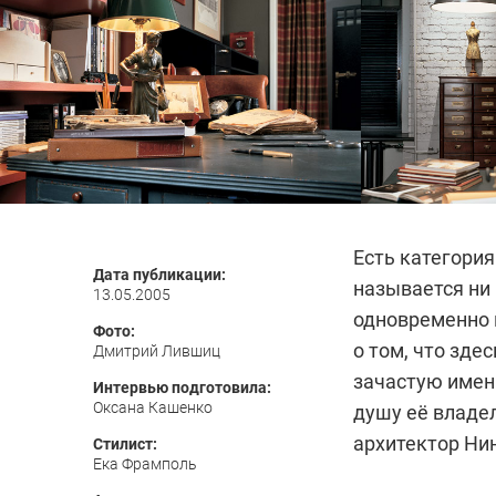
Есть категория
Дата публикации:
называется ни 
13.05.2005
одновременно г
Фото:
о том, что зде
Дмитрий Лившиц
зачастую имен
Интервью подготовила:
Оксана Кашенко
душу её владе
архитектор Ни
Стилист:
Ека Фрамполь