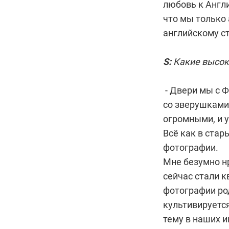
любовь к Англи
что мы только
английскому с
S:
Какие высок
- Двери мы с Ф
со зверушками
огромными, и 
Всё как в стар
фотографии.
Мне безумно н
сейчас стали 
фотографии род
культивируется
тему в наших 