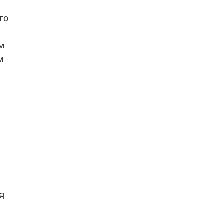
го
м
м
Я