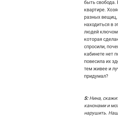
быть свобода. 
квартире. Хоз
разных вещиц,
находиться в э
людей ключом 
которая сделан
спросили, поче
кабинете нет п
повесила их зд
тем живее и лу
придумал?
S:
Нина, скажит
канонами и мож
нарушить. Наши