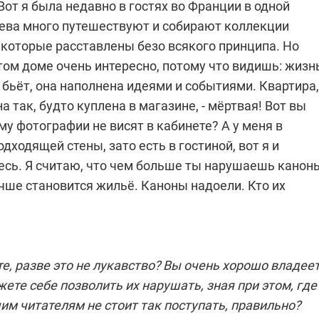
Вот я была недавно в гостях во Франции в одной
яева много путешествуют и собирают коллекции
 которые расставлены безо всякого принципа. Но
том доме очень интересно, потому что видишь: жизн
бьёт, она наполнена идеями и событиями. Квартира,
а так, будто куплена в магазине, - мёртвая! Вот вы
му фотографии не висят в кабинете? А у меня в
одходящей стены, зато есть в гостиной, вот я и
есь. Я считаю, что чем больше ты нарушаешь канон
чше становится жильё. Каноны надоели. Кто их
е, разве это не лукавство? Вы очень хорошо владее
ете себе позволить их нарушать, зная при этом, где
м читателям не стоит так поступать, правильно?