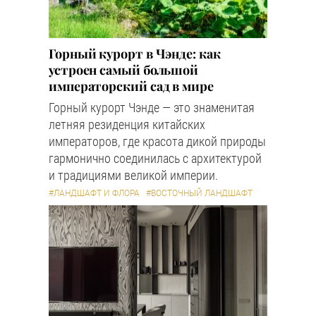
Горный курорт в Чэнде: как
устроен самый большой
императорский сад в мире
Горный курорт Чэнде — это знаменитая
летняя резиденция китайских
императоров, где красота дикой природы
гармонично соединилась с архитектурой
и традициями великой империи.
#ЛАНДШАФТ И ФЛОРА
#ВОСТОЧНЫЙ ЛАНДШАФТ