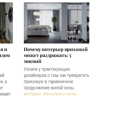
я и
Почему интерьер прихожей
идом
может раздражать: 5
мнений
Узнали у практикующих
кий
дизайнеров о том, как превратить
и, а
прихожую в гармоничное
ле
продолжение жилой зоны.
ивает
#ИНТЕРЬЕР
#ПРИХОЖИЕ И ХОЛЛЫ