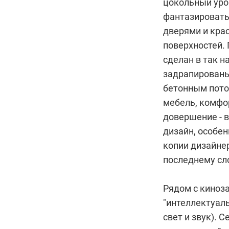
цокольный уро
фантазировать
дверями и кра
поверхностей. 
сделан в
так н
задрапированы
бетонным пото
мебель, комфор
довершение - 
дизайн, особен
копии дизайне
последнему сло
Рядом с киноз
"интеллектуал
свет и звук). 