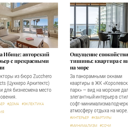
а Ибице: авторский
Ощущение спокойстви
рьер с прекрасными
тишины: квартира с в
ми
на море
кторы из бюро Zucchero
За панорамными окнами
ects (Цуккеро Аркитектс)
квартиры в ЖК «Королевс
и для бизнесмена место
парк» — вид на морские дал
овения.
элегантный интерьер в сти
софт-минимализма подчерк
ЬЕР
#ДОМА
#ЭКЛЕКТИКА
атмосферу отдыха на море.
ИЯ
#ИНТЕРЬЕР
#КВАРТИРЫ
#МИНИМАЛИЗМ
#СОЧИ