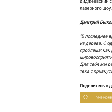
диджеевский ст
лазерного шоу,
Дмитрий Быко
"В последнее 
из дерева. С о
проблема: как 
мировосприяти
Для себя мы ре
тека с привкус
Поделитесь с 
Мне нрав