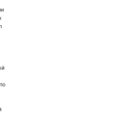
ми
х
л
ый
по
й