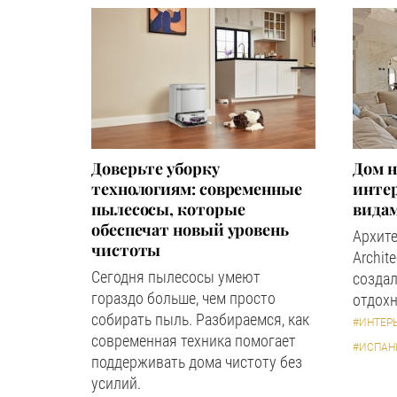
Доверьте уборку
Дом н
технологиям: современные
инте
пылесосы, которые
вида
обеспечат новый уровень
Архите
чистоты
Archit
Сегодня пылесосы умеют
создал
гораздо больше, чем просто
отдохн
собирать пыль. Разбираемся, как
#ИНТЕР
современная техника помогает
#ИСПАН
поддерживать дома чистоту без
усилий.