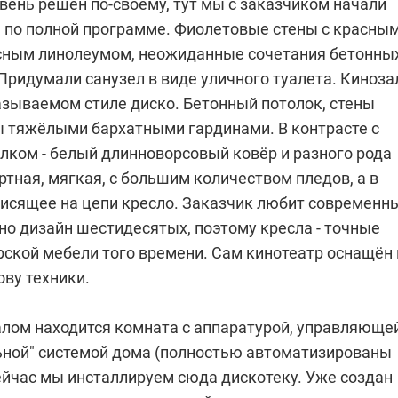
вень решён по-своему, тут мы с заказчиком начали
 по полной программе. Фиолетовые стены с красны
сным линолеумом, неожиданные сочетания бетонны
Придумали санузел в виде уличного туалета. Киноза
азываемом стиле диско. Бетонный потолок, стены
 тяжёлыми бархатными гардинами. В контрасте с
лком - белый длинноворсовый ковёр и разного рода
тная, мягкая, с большим количеством пледов, а в
висящее на цепи кресло. Заказчик любит современн
но дизайн шестидесятых, поэтому кресла - точные
рской мебели того времени. Сам кинотеатр
оснащён 
ву техники.
алом находится комната с аппаратурой, управляюще
ьной" системой дома (полностью автоматизированы
Сейчас мы инсталлируем сюда дискотеку. Уже создан