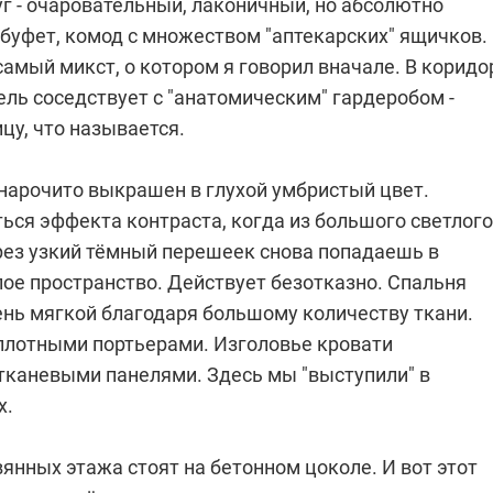
г - очаровательный, лаконичный, но абсолютно
буфет, комод с множеством "аптекарских" ящичков.
 самый микст, о котором я говорил вначале. В коридо
ль соседствует с "анатомическим" гардеробом -
цу, что называется.
нарочито выкрашен в глухой умбристый цвет.
ься эффекта контраста, когда из большого светлого
ез узкий тёмный перешеек снова попадаешь в
лое пространство. Действует безотказно. Спальня
ень мягкой благодаря большому количеству ткани.
плотными портьерами. Изголовье кровати
тканевыми панелями. Здесь мы "выступили" в
х.
янных этажа стоят на бетонном цоколе. И вот этот