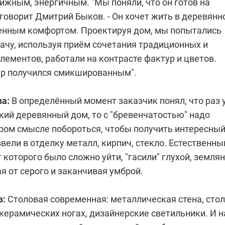
ижным, энергичным. "Мы поняли, что он готов на
 говорит Дмитрий Быков. - Он хочет жить в деревянн
енным комфортом. Проектируя дом, мы попытались
ачу, используя приём сочетания традиционных и
ементов, работали на контрасте фактур и цветов.
ер получился смикшированным".
а:
В определённый момент заказчик понял, что раз 
кий деревянный дом, то с "бревенчатостью" надо
ором смысле побороться, чтобы получить интересны
вели в отделку металл, кирпич, стекло. Естественны
т которого было сложно уйти, "гасили" глухой, земля
я от серого и заканчивая умброй.
в:
Столовая современная: металлическая стена, стол
 керамических ногах, дизайнерские светильники. И н