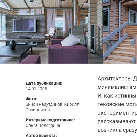
Архитекторы Д
Дата публикации:
минималистами
14.01.2005
И, как истинн
Фото:
тековские мот
Зинон Разутдинов, Кирилл
Овчинников
экспериментиро
Интервью подготовила:
рассказывают 
Ольга Вологдина
возникла сразу
Автор проекта: