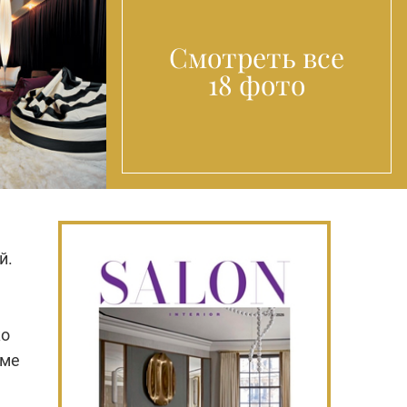
Смотреть все
18 фото
й.
ко
оме