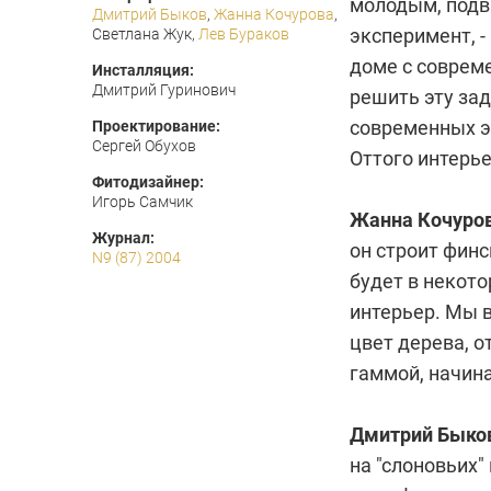
молодым, подв
Дмитрий Быков
,
Жанна Кочурова
,
эксперимент, -
Светлана Жук,
Лев Бураков
доме с соврем
Инсталляция:
Дмитрий Гуринович
решить эту зад
современных эл
Проектирование:
Сергей Обухов
Оттого интерь
Фитодизайнер:
Игорь Самчик
Жанна Кочуров
Журнал:
он строит финс
N9 (87) 2004
будет в некот
интерьер. Мы в
цвет дерева, о
гаммой, начина
Дмитрий Быко
на "слоновьих"