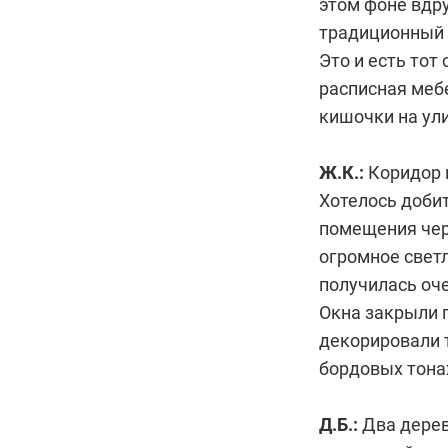
этом фоне вдру
традиционный 
Это и есть тот
расписная мебе
кишочки на ули
Ж.К.:
Коридор 
Хотелось добит
помещения чер
огромное свет
получилась оч
Окна закрыли 
декорировали 
бордовых тона
Д.Б.:
Два дерев