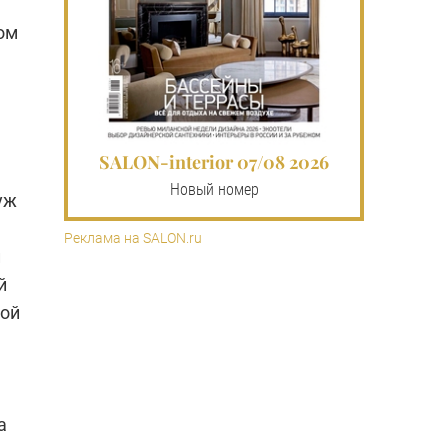
ом
SALON-interior 07/08 2026
Новый номер
уж
Реклама на SALON.ru
й
й
ной
а