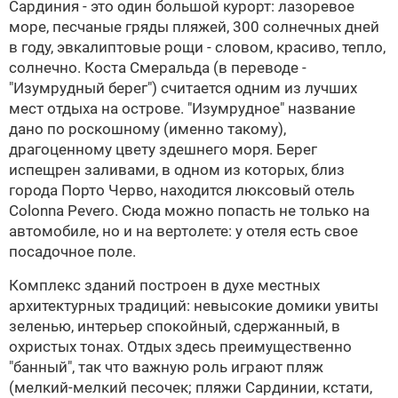
Сардиния - это один большой курорт: лазоревое
море, песчаные гряды пляжей, 300 солнечных дней
в году, эвкалиптовые рощи - словом, красиво, тепло,
солнечно. Коста Смеральда (в переводе -
"Изумрудный берег") считается одним из лучших
мест отдыха на острове. "Изумрудное" название
дано по роскошному (именно такому),
драгоценному цвету здешнего моря. Берег
испещрен заливами, в одном из которых, близ
города Порто Черво, находится люксовый отель
Colonna Pevero. Сюда можно попасть не только на
автомобиле, но и на вертолете: у отеля есть свое
посадочное поле.
Комплекс зданий построен в духе местных
архитектурных традиций: невысокие домики увиты
зеленью, интерьер спокойный, сдержанный, в
охристых тонах. Отдых здесь преимущественно
"банный", так что важную роль играют пляж
(мелкий-мелкий песочек; пляжи Сардинии, кстати,