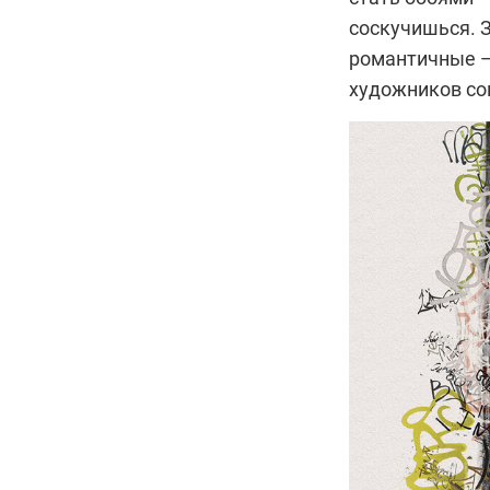
соскучишься. З
романтичные —
художников со