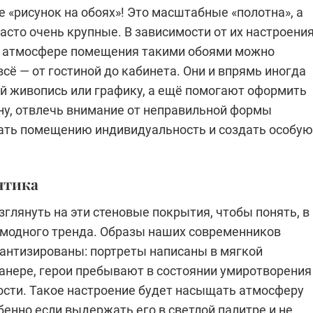
 «рисунок на обоях»! Это масштабные «полотна», а
асто очень крупные. В зависимости от их настроения
и атмосфере помещения такими обоями можно
сё — от гостиной до кабинета. Они и впрямь иногда
й живопись или графику, а ещё помогают оформить
ну, отвлечь внимание от неправильной формы
ать помещению индивидуальность и создать особую
нтика
зглянуть на эти стеновые покрытия, чтобы понять, в
о модного тренда. Образы наших современников
антизированы: портреты написаны в мягкой
анере, герои пребывают в состоянии умиротворения
ости. Такое настроение будет насыщать атмосферу
бенно если выдержать его в светлой палитре и не