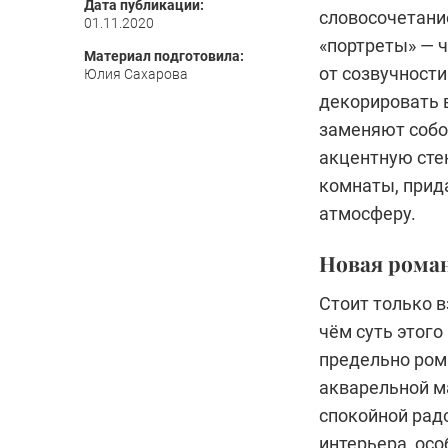
Дата публикации:
словосочетание
01.11.2020
«портреты» — ч
Материал подготовила:
от созвучност
Юлия Сахарова
декорировать в
заменяют собо
акцентную сте
комнаты, прид
атмосферу.
Новая рома
Стоит только в
чём суть этог
предельно ром
акварельной м
спокойной рад
интерьера, осо