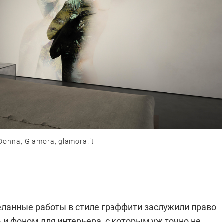
Donna, Glamora, glamora.it
еланные работы в стиле граффити заслужили право
 и фоном для интерьера, с которым уж точно не