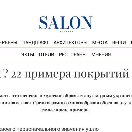
ЕРЬЕРЫ
ЛАНДШАФТ
АРХИТЕКТОРЫ
МЕСТА
ВЕЩИ
ЯХТЫ
ОТЕЛИ
РЕСТОРАНЫ
МНЕНИЯ
? 22 примера покрытий
умать, что женские и мужские образы станут модным украшен
нция заметная. Среди огромного многообразия обоев на эту 
самые яркие примеры.
 своего первоначального значения ушло