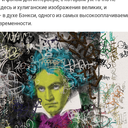
десь и хулиганские изображения великих, и
 в духе Бэнкси, одного из самых высокооплачивае
временности.